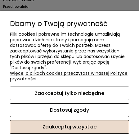
Ustawienia konta
Przechowalnia
Dla firm
Dbamy o Twoją prywatność
Zostań Klientem hurtowym
Pliki cookies i pokrewne im technologie umożliwiają
poprawne działanie strony i pomagają nam
O firmie
dostosować ofertę do Twoich potrzeb. Możesz
zaakceptować wykorzystanie przez nas wszystkich
Informacje o firmie
tych plików i przejść do sklepu lub dostosować użycie
plików do swoich preferencji, wybierając opcję
Kontakt
"Dostosuj zgody".
dacter.pl
Więcej o plikach cookies przeczytasz w naszej Polityce
prywatności.
Zaakceptuj tylko niezbędne
Akcesoria meblowe DAC TER
| ul. Przepiórki 56, 02-410
Warszawa, woj. mazowieckie | E-mail:
sklep@dacter.pl
Tel.:
602677377
| NIP: 5220052421 REGON: 012076264
Dostosuj zgody
Zaakceptuj wszystkie
Sklep internetowy Shoper.pl