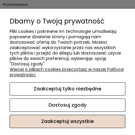
Przechowalnia
Dla firm
Dbamy o Twoją prywatność
Zostań Klientem hurtowym
Pliki cookies i pokrewne im technologie umożliwiają
poprawne działanie strony i pomagają nam
O firmie
dostosować ofertę do Twoich potrzeb. Możesz
zaakceptować wykorzystanie przez nas wszystkich
Informacje o firmie
tych plików i przejść do sklepu lub dostosować użycie
plików do swoich preferencji, wybierając opcję
Kontakt
"Dostosuj zgody".
dacter.pl
Więcej o plikach cookies przeczytasz w naszej Polityce
prywatności.
Zaakceptuj tylko niezbędne
Akcesoria meblowe DAC TER
| ul. Przepiórki 56, 02-410
Warszawa, woj. mazowieckie | E-mail:
sklep@dacter.pl
Tel.:
602677377
| NIP: 5220052421 REGON: 012076264
Dostosuj zgody
Zaakceptuj wszystkie
Sklep internetowy Shoper.pl