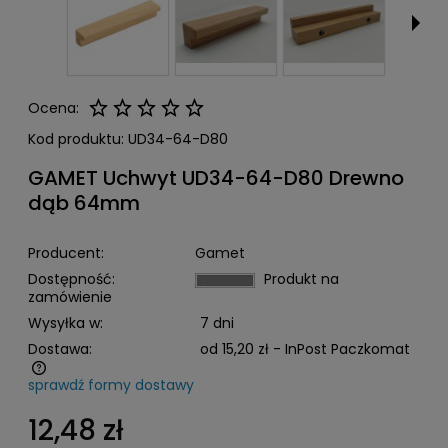
Ocena:
Kod produktu:
UD34-64-D80
GAMET Uchwyt UD34-64-D80 Drewno
dąb 64mm
Producent:
Gamet
Dostępność:
Produkt na
zamówienie
Wysyłka w:
7 dni
Dostawa:
od 15,20 zł
- InPost Paczkomat
sprawdź formy dostawy
Cena nie zawiera ewentualnych kosztów płatności
12,48 zł