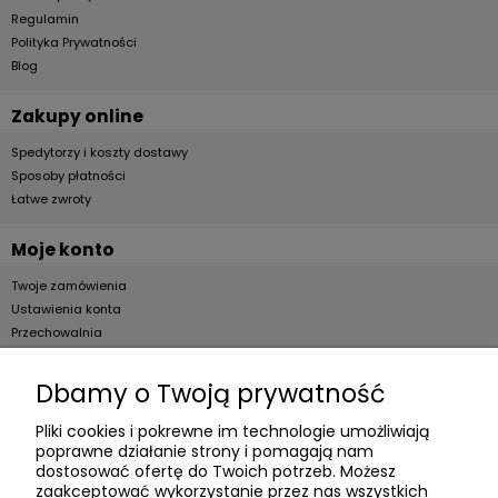
Regulamin
Polityka Prywatności
Blog
Zakupy online
Spedytorzy i koszty dostawy
Sposoby płatności
Łatwe zwroty
Moje konto
Twoje zamówienia
Ustawienia konta
Przechowalnia
Dla firm
Dbamy o Twoją prywatność
Zostań Klientem hurtowym
Pliki cookies i pokrewne im technologie umożliwiają
poprawne działanie strony i pomagają nam
O firmie
dostosować ofertę do Twoich potrzeb. Możesz
zaakceptować wykorzystanie przez nas wszystkich