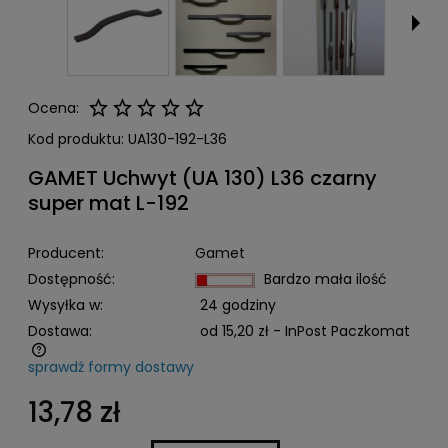
Ocena:
Kod produktu:
UA130-192-L36
GAMET Uchwyt (UA 130) L36 czarny
super mat L-192
Producent:
Gamet
Dostępność:
Bardzo mała ilość
Wysyłka w:
24 godziny
Dostawa:
od 15,20 zł
- InPost Paczkomat
sprawdź formy dostawy
Cena nie zawiera ewentualnych kosztów płatności
13,78 zł