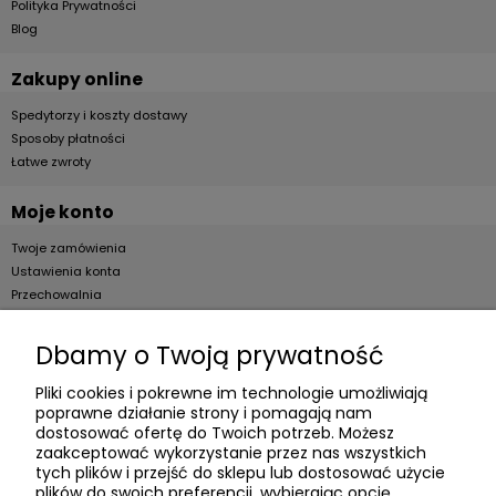
Polityka Prywatności
Blog
Zakupy online
Spedytorzy i koszty dostawy
Sposoby płatności
Łatwe zwroty
Moje konto
Twoje zamówienia
Ustawienia konta
Przechowalnia
Dla firm
Dbamy o Twoją prywatność
Zostań Klientem hurtowym
Pliki cookies i pokrewne im technologie umożliwiają
poprawne działanie strony i pomagają nam
O firmie
dostosować ofertę do Twoich potrzeb. Możesz
zaakceptować wykorzystanie przez nas wszystkich
Informacje o firmie
tych plików i przejść do sklepu lub dostosować użycie
plików do swoich preferencji, wybierając opcję
Kontakt