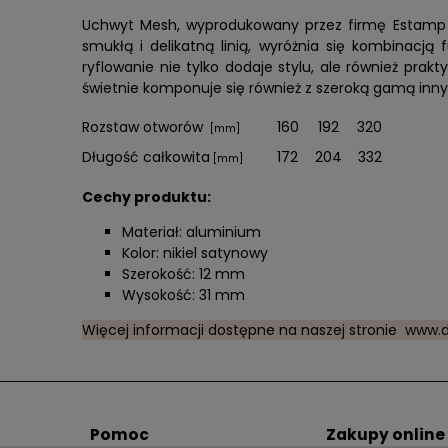
Uchwyt Mesh, wyprodukowany przez firmę Estamp w 
smukłą i delikatną linią, wyróżnia się kombinacj
ryflowanie nie tylko dodaje stylu, ale również pr
świetnie komponuje się również z szeroką gamą inny
Rozstaw otworów
160
192
320
[mm]
Długość całkowita
172
204
332
[mm]
Cechy produktu:
Materiał: aluminium
Kolor: nikiel satynowy
Szerokość: 12 mm
Wysokość: 31 mm
Więcej informacji dostępne na naszej stronie
www.d
Pomoc
Zakupy online