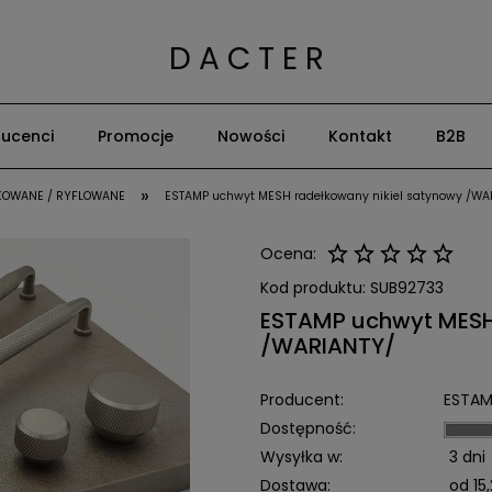
D A C T E R
ucenci
Promocje
Nowości
Kontakt
B2B
»
ŁKOWANE / RYFLOWANE
ESTAMP uchwyt MESH radełkowany nikiel satynowy /WA
Ocena:
Kod produktu:
SUB92733
ESTAMP uchwyt MESH 
/WARIANTY/
Producent:
ESTAM
Dostępność:
Wysyłka w:
3 dni
Dostawa:
od 15,