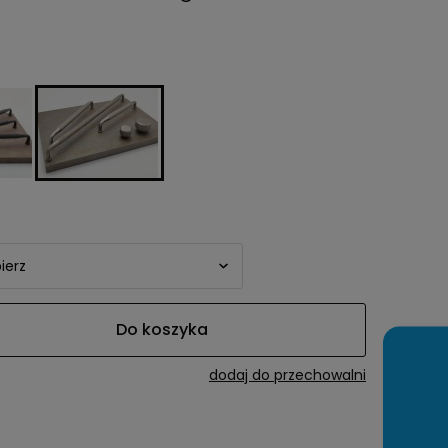
awiera ewentualnych
tności
Do koszyka
dodaj do przechowalni