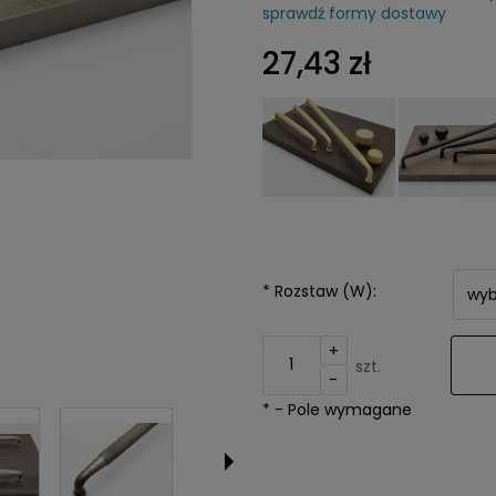
sprawdź formy dostawy
Cena nie z
27,43 zł
kosztów pła
*
Rozstaw (W):
+
szt.
-
*
- Pole wymagane