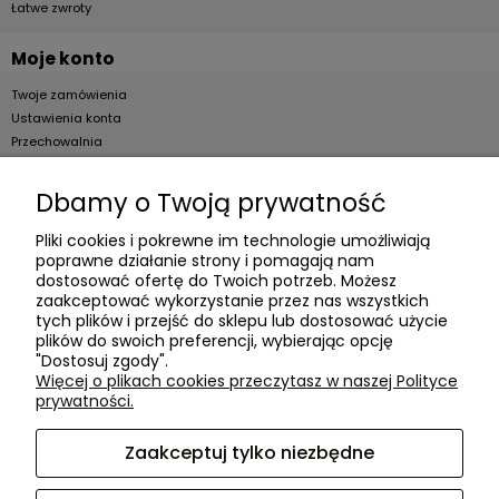
Łatwe zwroty
Moje konto
Twoje zamówienia
Ustawienia konta
Przechowalnia
Dla firm
Dbamy o Twoją prywatność
Zostań Klientem hurtowym
Pliki cookies i pokrewne im technologie umożliwiają
poprawne działanie strony i pomagają nam
O firmie
dostosować ofertę do Twoich potrzeb. Możesz
zaakceptować wykorzystanie przez nas wszystkich
Informacje o firmie
tych plików i przejść do sklepu lub dostosować użycie
plików do swoich preferencji, wybierając opcję
Kontakt
"Dostosuj zgody".
dacter.pl
Więcej o plikach cookies przeczytasz w naszej Polityce
prywatności.
Zaakceptuj tylko niezbędne
Akcesoria meblowe DAC TER
| ul. Przepiórki 56, 02-410
Warszawa, woj. mazowieckie | E-mail:
sklep@dacter.pl
Tel.:
602677377
| NIP: 5220052421 REGON: 012076264