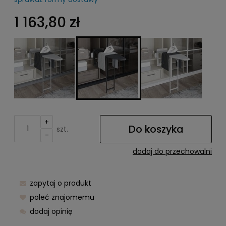
Cena nie zawiera ewentualnych kosztów płatności
1 163,80 zł
+
Do koszyka
szt.
-
dodaj do przechowalni
zapytaj o produkt
poleć znajomemu
dodaj opinię