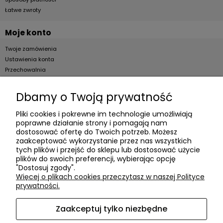
Łatwe zwroty
Moje konto
Twoje zamówienia
Ustawienia konta
Przechowalnia
Dla firm
Dbamy o Twoją prywatność
Zostań Klientem hurtowym
Pliki cookies i pokrewne im technologie umożliwiają
poprawne działanie strony i pomagają nam
O firmie
dostosować ofertę do Twoich potrzeb. Możesz
zaakceptować wykorzystanie przez nas wszystkich
Informacje o firmie
tych plików i przejść do sklepu lub dostosować użycie
plików do swoich preferencji, wybierając opcję
Kontakt
"Dostosuj zgody".
dacter.pl
Więcej o plikach cookies przeczytasz w naszej Polityce
prywatności.
Zaakceptuj tylko niezbędne
Akcesoria meblowe DAC TER
| ul. Przepiórki 56, 02-410
Warszawa, woj. mazowieckie | E-mail:
sklep@dacter.pl
Tel.: