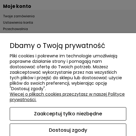
Moje konto
Twoje zamówienia
Ustawienia konta
Przechowalnia
Dla firm
Dbamy o Twoją prywatność
Zostań Klientem hurtowym
Pliki cookies i pokrewne im technologie umożliwiają
poprawne działanie strony i pomagają nam
O firmie
dostosować ofertę do Twoich potrzeb. Możesz
zaakceptować wykorzystanie przez nas wszystkich
Informacje o firmie
tych plików i przejść do sklepu lub dostosować użycie
plików do swoich preferencji, wybierając opcję
Kontakt
"Dostosuj zgody".
dacter.pl
Więcej o plikach cookies przeczytasz w naszej Polityce
prywatności.
Zaakceptuj tylko niezbędne
Akcesoria meblowe DAC TER
| ul. Przepiórki 56, 02-410
Warszawa, woj. mazowieckie | E-mail:
sklep@dacter.pl
Tel.:
602677377
| NIP: 5220052421 REGON: 012076264
Dostosuj zgody