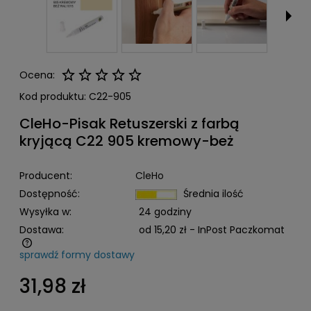
Ocena:
Kod produktu:
C22-905
CleHo-Pisak Retuszerski z farbą
kryjącą C22 905 kremowy-beż
Producent:
CleHo
Dostępność:
Średnia ilość
Wysyłka w:
24 godziny
Dostawa:
od 15,20 zł
- InPost Paczkomat
sprawdź formy dostawy
Cena nie zawiera ewentualnych kosztów płatności
31,98 zł