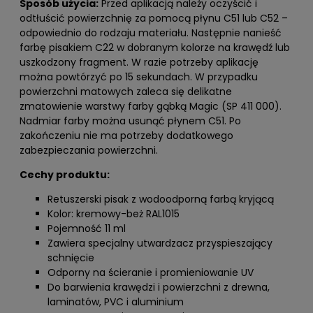
Sposób użycia:
Przed aplikacją należy oczyścić i
odtłuścić powierzchnię za pomocą płynu C51 lub C52 –
odpowiednio do rodzaju materiału. Następnie nanieść
farbę pisakiem C22 w dobranym kolorze na krawędź lub
uszkodzony fragment. W razie potrzeby aplikację
można powtórzyć po 15 sekundach. W przypadku
powierzchni matowych zaleca się delikatne
zmatowienie warstwy farby gąbką Magic (SP 411 000).
Nadmiar farby można usunąć płynem C51. Po
zakończeniu nie ma potrzeby dodatkowego
zabezpieczania powierzchni.
Cechy produktu:
Retuszerski pisak z wodoodporną farbą kryjącą
Kolor: kremowy-beż RAL1015
Pojemność 11 ml
Zawiera specjalny utwardzacz przyspieszający
schnięcie
Odporny na ścieranie i promieniowanie UV
Do barwienia krawędzi i powierzchni z drewna,
laminatów, PVC i aluminium