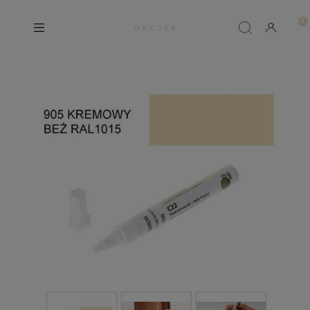
D A C T E R