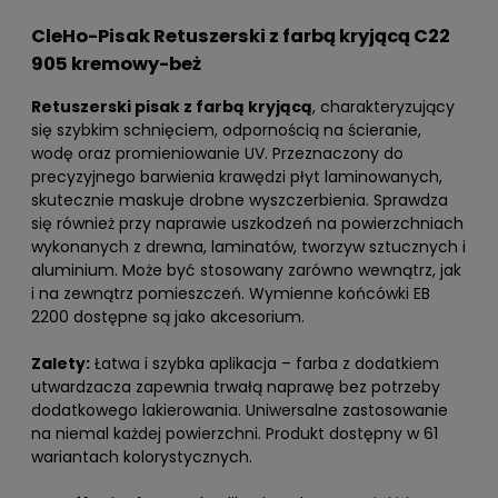
CleHo-Pisak Retuszerski z farbą kryjącą C22
905 kremowy-beż
Retuszerski pisak z farbą kryjącą
, charakteryzujący
się szybkim schnięciem, odpornością na ścieranie,
wodę oraz promieniowanie UV. Przeznaczony do
precyzyjnego barwienia krawędzi płyt laminowanych,
skutecznie maskuje drobne wyszczerbienia. Sprawdza
się również przy naprawie uszkodzeń na powierzchniach
wykonanych z drewna, laminatów, tworzyw sztucznych i
aluminium. Może być stosowany zarówno wewnątrz, jak
i na zewnątrz pomieszczeń. Wymienne końcówki EB
2200 dostępne są jako akcesorium.
Zalety:
Łatwa i szybka aplikacja – farba z dodatkiem
utwardzacza zapewnia trwałą naprawę bez potrzeby
dodatkowego lakierowania. Uniwersalne zastosowanie
na niemal każdej powierzchni. Produkt dostępny w 61
wariantach kolorystycznych.