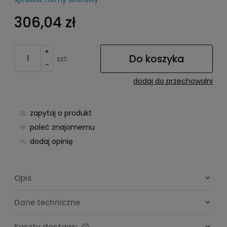
Cena nie zawiera ewentualnych kosztów płatności
306,04 zł
+
Do koszyka
szt.
-
dodaj do przechowalni
zapytaj o produkt
poleć znajomemu
dodaj opinię
Opis
Dane techniczne
Koszty dostawy