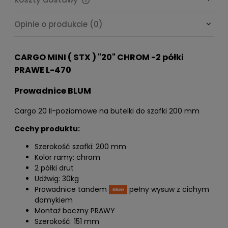
Cena nie zawiera ewentualnych kosztów płatności
Opinie o produkcie (0)
CARGO MINI ( STX ) "20" CHROM -2 półki
PRAWE L-470
Prowadnice BLUM
Cargo 20 II-poziomowe na butelki do szafki 200 mm
Cechy produktu:
Szerokość szafki: 200 mm
Kolor ramy: chrom
2 półki drut
Udźwig: 30kg
Prowadnice tandem
pełny wysuw z cichym
domykiem
Montaż boczny PRAWY
Szerokość: 151 mm