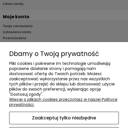
Łatwe zwroty
Moje konto
Twoje zamówienia
Ustawienia konta
Przechowalnia
Dla firm
Dbamy o Twoją prywatność
Zostań Klientem hurtowym
Pliki cookies i pokrewne im technologie umożliwiają
poprawne działanie strony i pomagają nam
O firmie
dostosować ofertę do Twoich potrzeb. Możesz
zaakceptować wykorzystanie przez nas wszystkich
Informacje o firmie
tych plików i przejść do sklepu lub dostosować użycie
plików do swoich preferencji, wybierając opcję
Kontakt
"Dostosuj zgody".
dacter.pl
Więcej o plikach cookies przeczytasz w naszej Polityce
prywatności.
Zaakceptuj tylko niezbędne
Akcesoria meblowe DAC TER
| ul. Przepiórki 56, 02-410
Warszawa, woj. mazowieckie | E-mail:
sklep@dacter.pl
Tel.: