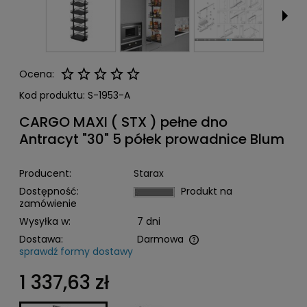
Ocena:
Kod produktu:
S-1953-A
CARGO MAXI ( STX ) pełne dno
Antracyt "30" 5 półek prowadnice Blum
Producent:
Starax
Dostępność:
Produkt na
zamówienie
Wysyłka w:
7 dni
Dostawa:
Darmowa
sprawdź formy dostawy
Cena nie zawiera ewentualnych kosztów płatności
1 337,63 zł