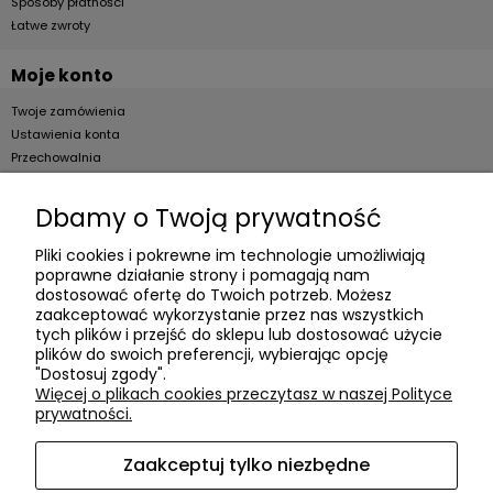
Sposoby płatności
Łatwe zwroty
Moje konto
Twoje zamówienia
Ustawienia konta
Przechowalnia
Dla firm
Dbamy o Twoją prywatność
Zostań Klientem hurtowym
Pliki cookies i pokrewne im technologie umożliwiają
poprawne działanie strony i pomagają nam
O firmie
dostosować ofertę do Twoich potrzeb. Możesz
zaakceptować wykorzystanie przez nas wszystkich
Informacje o firmie
tych plików i przejść do sklepu lub dostosować użycie
Kontakt
plików do swoich preferencji, wybierając opcję
"Dostosuj zgody".
dacter.pl
Więcej o plikach cookies przeczytasz w naszej Polityce
prywatności.
Zaakceptuj tylko niezbędne
Akcesoria meblowe DAC TER
| ul. Przepiórki 56, 02-410
Warszawa, woj. mazowieckie | E-mail:
sklep@dacter.pl
Tel.: