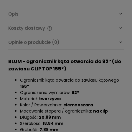
Opis
Koszty dostawy
Cena nie zawiera ewentualnych kosztów płatności
Opinie o produkcie (0)
BLUM - ogranicznik kąta otwarcia do 92° (do
zawiasu CLIP TOP 155°)
Ogranicznik kąta otwarcia do zawiasu kątowego
155°
Ograniczenia wymiarów:
92°
Materiał:
tworzywo
Kolor / Powierzchnia:
ciemnoszara
Mocowanie stopera / ogranicznika:
na clip
Długość:
20.89 mm
Szerokość:
18.84 mm
Grubość:
7.88 mm