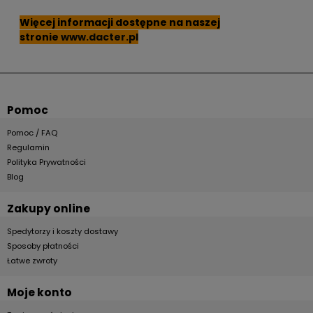
Więcej informacji dostępne na naszej
stronie
www.dacter.pl
Pomoc
Pomoc / FAQ
Regulamin
Polityka Prywatności
Blog
Zakupy online
Spedytorzy i koszty dostawy
Sposoby płatności
Łatwe zwroty
Moje konto