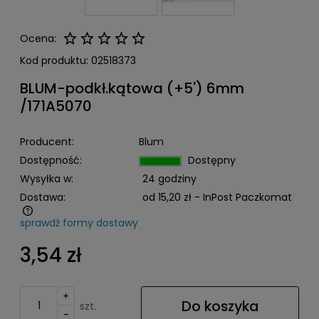
Ocena:
Kod produktu:
02518373
BLUM-podkł.kątowa (+5') 6mm
/171A5070
Producent:
Blum
Dostępność:
Dostępny
Wysyłka w:
24 godziny
Dostawa:
od 15,20 zł
- InPost Paczkomat
sprawdź formy dostawy
Cena nie zawiera ewentualnych kosztów płatności
3,54 zł
+
Do koszyka
szt.
-