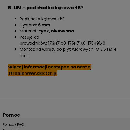
BLUM – podkładka kątowa +5°
Podkładka kątowa +5°
Dystans:
6 mm
Materiał:
cynk, niklowana
Pasuje do
prowadników: 173H71X0, 175H71X0, 175H91X0
Montaż na wkręty do płyt wiórowych Ø 3.5 i Ø 4
mm
Więcej informacji dostępne na naszej
stronie
www.dacter.pl
Pomoc
Pomoc / FAQ