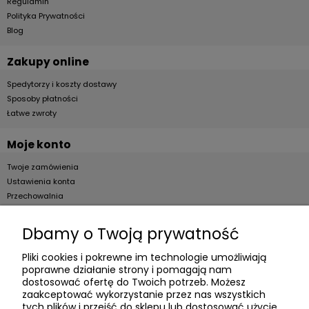
Regulamin
Polityka Prywatności
Blog
Zakupy online
Spedytorzy i koszty dostawy
Sposoby płatności
Łatwe zwroty
Moje konto
Twoje zamówienia
Ustawienia konta
Przechowalnia
Dla firm
Dbamy o Twoją prywatność
Zostań Klientem hurtowym
Pliki cookies i pokrewne im technologie umożliwiają
poprawne działanie strony i pomagają nam
O firmie
dostosować ofertę do Twoich potrzeb. Możesz
zaakceptować wykorzystanie przez nas wszystkich
Informacje o firmie
tych plików i przejść do sklepu lub dostosować użycie