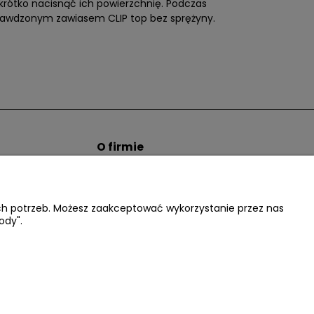
rótko nacisnąć ich powierzchnię. Podczas
prawdzonym zawiasem CLIP top bez sprężyny.
O firmie
tem hurtowym
Informacje o firmie
Kontakt
dacter.pl
ich potrzeb. Możesz zaakceptować wykorzystanie przez nas
ody".
.:
602677377
| NIP: 5220052421 REGON: 012076264