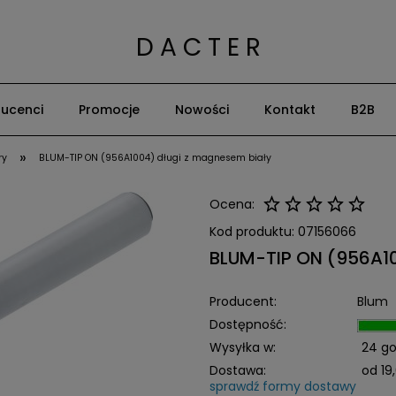
D A C T E R
ucenci
Promocje
Nowości
Kontakt
B2B
»
ry
BLUM-TIP ON (956A1004) długi z magnesem biały
Ocena:
Kod produktu:
07156066
BLUM-TIP ON (956A10
Producent:
Blum
Dostępność:
Wysyłka w:
24 go
Dostawa:
od 19,
sprawdź formy dostawy