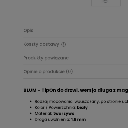
Opis
Koszty dostawy
Cena nie zawiera ewentualnych
Produkty powiązane
kosztów płatności
Opinie o produkcie (0)
BLUM – TipOn do drzwi, wersja długa z m
Rodzaj mocowania: wpuszczany, po stronie u
Kolor / Powierzchnia:
biały
Materiał:
tworzywo
Droga uwolnienia:
1.5 mm