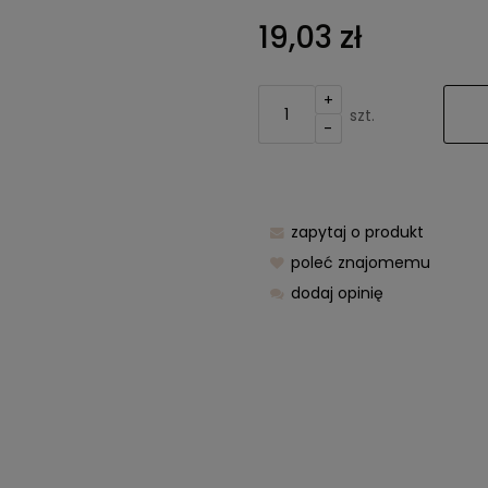
Cena nie zawier
19,03 zł
kosztów płatnośc
+
szt.
-
zapytaj o produkt
poleć znajomemu
dodaj opinię