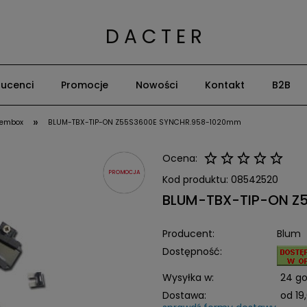
D A C T E R
ucenci
Promocje
Nowości
Kontakt
B2B
»
dembox
BLUM-TBX-TIP-ON Z55S3600E SYNCHR.958-1020mm
Ocena:
PROMOCJA
Kod produktu:
08542520
BLUM-TBX-TIP-ON Z
Producent:
Blum
Dostępność:
Wysyłka w:
24 go
Dostawa:
od 19,