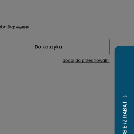
a ewentualnych
i
obniżką:
33,32 zł
Do koszyka
dodaj do przechowalni