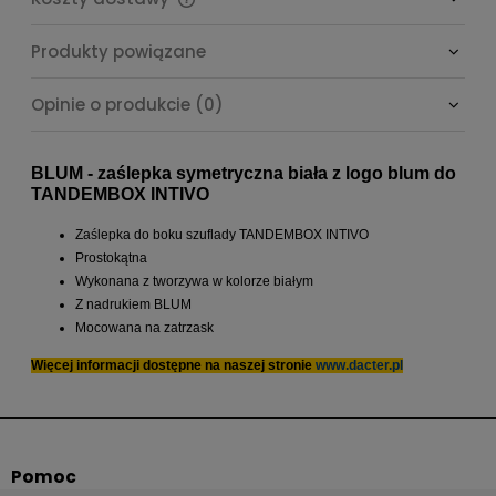
Cena nie zawiera ewentualnych kosztów płatności
Produkty powiązane
Opinie o produkcie (0)
BLUM - zaślepka symetryczna biała z logo blum do
TANDEMBOX INTIVO
Zaślepka do boku szuflady TANDEMBOX INTIVO
Prostokątna
Wykonana z tworzywa w kolorze białym
Z nadrukiem BLUM
Mocowana na zatrzask
Więcej informacji dostępne na naszej stronie
www.dacter.pl
Pomoc