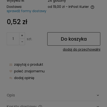
Wysyłka w:
24 godziny
Dostawa:
od 19,00 zł
- InPost Kurier
sprawdź formy dostawy
Cena nie zawiera ewentualnych kosztów płatności
0,52 zł
+
Do koszyka
szt.
-
dodaj do przechowalni
zapytaj o produkt
poleć znajomemu
dodaj opinię
Opis
Koszty dostawy