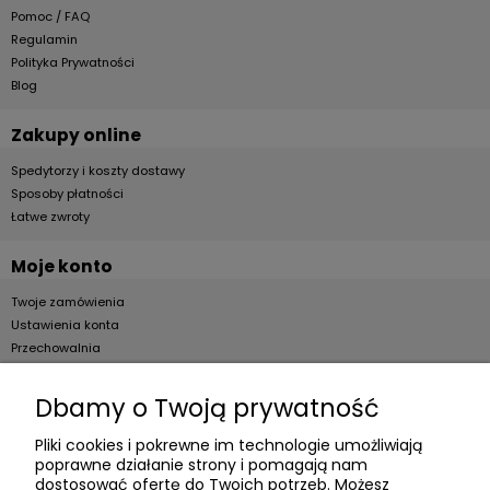
Pomoc / FAQ
Regulamin
Polityka Prywatności
Blog
Zakupy online
Spedytorzy i koszty dostawy
Sposoby płatności
Łatwe zwroty
Moje konto
Twoje zamówienia
Ustawienia konta
Przechowalnia
Dla firm
Dbamy o Twoją prywatność
Zostań Klientem hurtowym
Pliki cookies i pokrewne im technologie umożliwiają
poprawne działanie strony i pomagają nam
O firmie
dostosować ofertę do Twoich potrzeb. Możesz