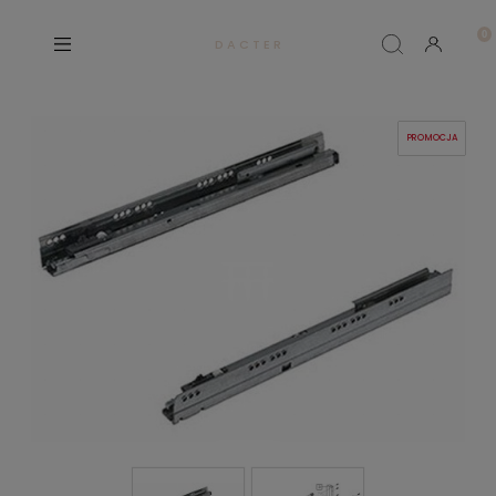
D A C T E R
PROMOCJA