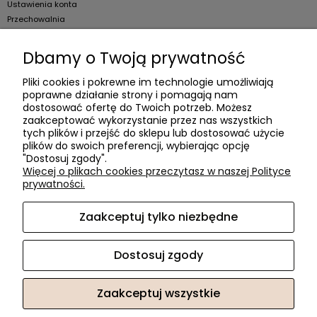
Ustawienia konta
Przechowalnia
Dla firm
Dbamy o Twoją prywatność
Zostań Klientem hurtowym
Pliki cookies i pokrewne im technologie umożliwiają
poprawne działanie strony i pomagają nam
O firmie
dostosować ofertę do Twoich potrzeb. Możesz
zaakceptować wykorzystanie przez nas wszystkich
Informacje o firmie
tych plików i przejść do sklepu lub dostosować użycie
Kontakt
plików do swoich preferencji, wybierając opcję
"Dostosuj zgody".
dacter.pl
Więcej o plikach cookies przeczytasz w naszej Polityce
prywatności.
Zaakceptuj tylko niezbędne
Akcesoria meblowe DAC TER
| ul. Przepiórki 56, 02-410
Warszawa, woj. mazowieckie | E-mail:
sklep@dacter.pl
Tel.:
602677377
| NIP: 5220052421 REGON: 012076264
Dostosuj zgody
Zaakceptuj wszystkie
Sklep internetowy Shoper.pl