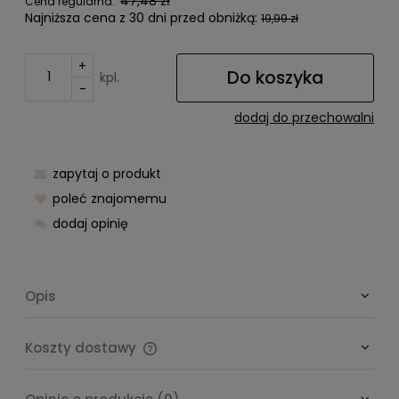
47,48 zł
Cena regularna:
Najniższa cena z 30 dni przed obniżką:
19,99 zł
+
Do koszyka
kpl.
-
dodaj do przechowalni
zapytaj o produkt
poleć znajomemu
dodaj opinię
Opis
Koszty dostawy
Cena nie zawiera ewentualnych kosztów płatności