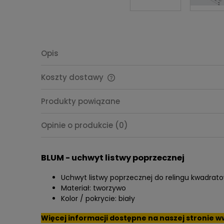
Opis
Koszty dostawy
Cena nie zawiera ewentualnych
Produkty powiązane
kosztów płatności
Opinie o produkcie (0)
BLUM - uchwyt listwy poprzecznej
Uchwyt listwy poprzecznej do relingu kwadrat
Materiał: tworzywo
Kolor / pokrycie: biały
Więcej informacji dostępne na naszej stronie
w