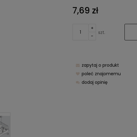
Cena nie zawier
7,69 zł
kosztów płatnośc
+
szt.
-
zapytaj o produkt
poleć znajomemu
dodaj opinię