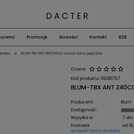
D A C T E R
ucenci
Promocje
Nowości
Kontakt
B2B
»
dembox
BLUM-TBX ANT Z40C0002Z uchwyt listwy poprz.Biał
Ocena:
Kod produktu:
05081757
BLUM-TBX ANT Z40C00
Producent:
Blum
Dostępność:
Wysyłka w:
7 dni
Dostawa:
od 19,
sprawdź formy dostawy