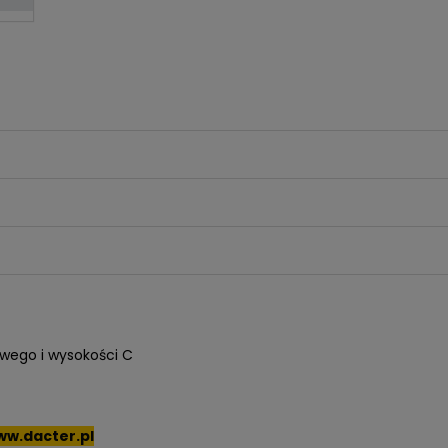
owego i wysokości C
ww.dacter.pl