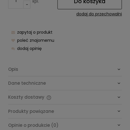
Do koszyka
kpl.
-
dodaj do przechowalni
zapytaj o produkt
poleć znajomemu
dodaj opinię
Opis
Dane techniczne
Koszty dostawy
Cena nie zawiera ewentualnych kosztów płatności
Produkty powiązane
Opinie o produkcie (0)