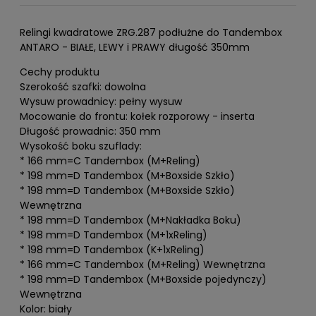
Relingi kwadratowe ZRG.287 podłużne do Tandembox
ANTARO - BIAŁE, LEWY i PRAWY długość 350mm
Cechy produktu
Szerokość szafki: dowolna
Wysuw prowadnicy: pełny wysuw
Mocowanie do frontu: kołek rozporowy - inserta
Długość prowadnic: 350 mm
Wysokość boku szuflady:
* 166 mm=C Tandembox (M+Reling)
* 198 mm=D Tandembox (M+Boxside Szkło)
* 198 mm=D Tandembox (M+Boxside Szkło)
Wewnętrzna
* 198 mm=D Tandembox (M+Nakładka Boku)
* 198 mm=D Tandembox (M+1xReling)
* 198 mm=D Tandembox (K+1xReling)
* 166 mm=C Tandembox (M+Reling) Wewnętrzna
* 198 mm=D Tandembox (M+Boxside pojedynczy)
Wewnętrzna
Kolor: biały