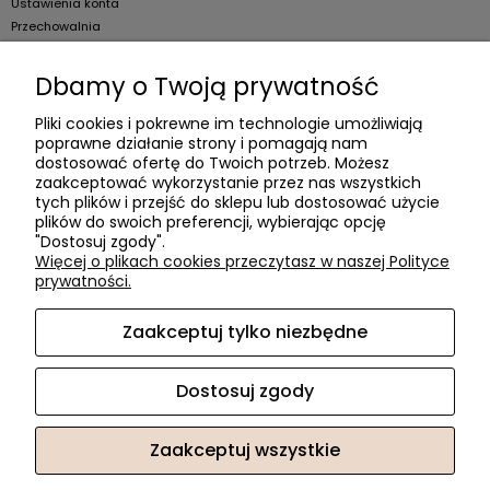
Ustawienia konta
Przechowalnia
Dla firm
Dbamy o Twoją prywatność
Zostań Klientem hurtowym
Pliki cookies i pokrewne im technologie umożliwiają
poprawne działanie strony i pomagają nam
O firmie
dostosować ofertę do Twoich potrzeb. Możesz
zaakceptować wykorzystanie przez nas wszystkich
Informacje o firmie
tych plików i przejść do sklepu lub dostosować użycie
Kontakt
plików do swoich preferencji, wybierając opcję
"Dostosuj zgody".
dacter.pl
Więcej o plikach cookies przeczytasz w naszej Polityce
prywatności.
Zaakceptuj tylko niezbędne
Akcesoria meblowe DAC TER
| ul. Przepiórki 56, 02-410
Warszawa, woj. mazowieckie | E-mail:
sklep@dacter.pl
Tel.:
602677377
| NIP: 5220052421 REGON: 012076264
Dostosuj zgody
Zaakceptuj wszystkie
Sklep internetowy Shoper.pl