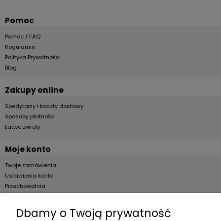
Pomoc
Pomoc / FAQ
Regulamin
Polityka Prywatności
Blog
Zakupy online
Spedytorzy i koszty dostawy
Sposoby płatności
Łatwe zwroty
Moje konto
Twoje zamówienia
Ustawienia konta
Przechowalnia
Dla firm
Dbamy o Twoją prywatność