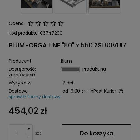
Ocena:
Kod produktu:
06747200
BLUM-ORGA LINE "80" x 550 ZSI.80VUI7
Producent:
Blum
Dostępność:
Produkt na
zamówienie
Wysyłka w:
7 dni
Dostawa:
od 19,00 zł
- InPost Kurier
sprawdź formy dostawy
Cena nie zawiera ewentualnych kosztów płatności
454,02 zł
+
Do koszyka
szt.
-