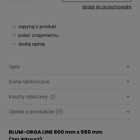
dodaj do przechowalni
zapytaj o produkt
poleć znajomemu
dodaj opinię
Opis
Dane techniczne
Koszty dostawy
Cena nie zawiera ewentualnych kosztów płatności
Opinie o produkcie (0)
BLUM-ORGA LINE 800 mm x 550 mm
(ZSI.80VUI7)