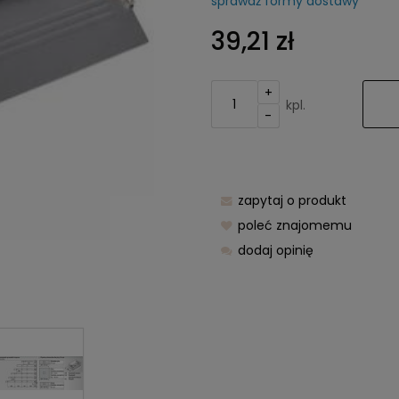
sprawdź formy dostawy
Cena nie zawier
39,21 zł
kosztów płatnośc
+
kpl.
-
zapytaj o produkt
poleć znajomemu
dodaj opinię