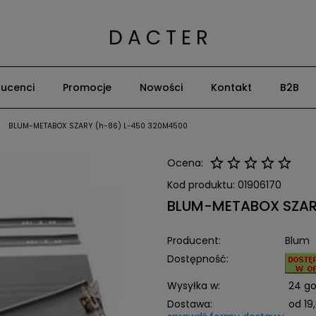
D A C T E R
ucenci
Promocje
Nowości
Kontakt
B2B
BLUM-METABOX SZARY (h-86) L-450 320M4500
Ocena:
Kod produktu:
01906170
BLUM-METABOX SZAR
Producent:
Blum
Dostępność:
Wysyłka w:
24 go
Dostawa:
od 19,