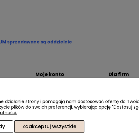
UM sprzedawane są oddzielnie
Moje konto
Dla firm
zty dostawy
Twoje zamówienia
Zostań Klien
i
Ustawienia konta
Przechowalnia
awne działanie strony i pomagają nam dostosować ofertę do Two
życie plików do swoich preferencji, wybierając opcję "Dostosuj zg
atności.
dy
Zaakceptuj wszystkie
6, 02-410 Warszawa, woj. mazowieckie | E-mail:
sklep@dacter.pl
Tel