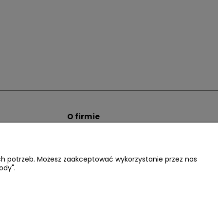
O firmie
tem hurtowym
Informacje o firmie
Kontakt
dacter.pl
ich potrzeb. Możesz zaakceptować wykorzystanie przez nas
ody".
.:
602677377
| NIP: 5220052421 REGON: 012076264