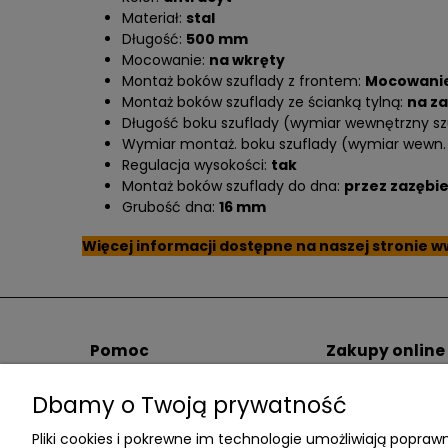
Materiał:
stal
Długość:
500 mm
Mocowanie:
na wkręty
Montaż boków szuflady z frontem:
Mocowanie
Montaż boków szuflady ze ścianką tylną:
na za
Długość boku szuflady (wymiar wewnętrzny sz
Wymiar montaż. boku szuflady (wymiar wewn. 
Regulacja wysokości:
tak
Montaż boków szuflady do dna:
przez zazębie
Grubość dna:
16 mm
Więcej informacji dostępne na naszej stronie
w
Pomoc
Zakupy online
Pomoc / FAQ
Spedytorzy i kos
Dbamy o Twoją prywatność
Regulamin
Sposoby płatnośc
Polityka Prywatności
Łatwe zwroty
Pliki cookies i pokrewne im technologie umożliwiają popr