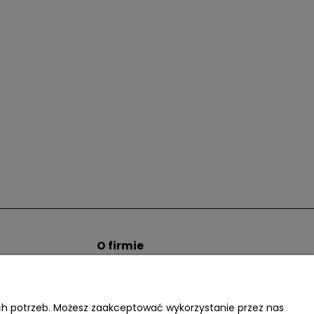
O firmie
tem hurtowym
Informacje o firmie
Kontakt
dacter.pl
ich potrzeb. Możesz zaakceptować wykorzystanie przez nas