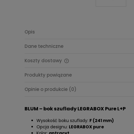
Opis
Dane techniczne
Koszty dostawy
Cena nie zawiera ewentualnych
Produkty powiązane
kosztów płatności
Opinie o produkcie (0)
BLUM – bok szuflady LEGRABOX Pure L+P
Wysokość boku szuflady:
F (241 mm)
Opcja designu:
LEGRABOX pure
Kolor:
antracyt