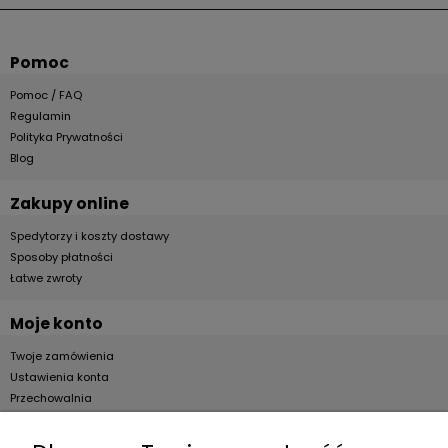
Pomoc
Pomoc / FAQ
Regulamin
Polityka Prywatności
Blog
Zakupy online
Spedytorzy i koszty dostawy
Sposoby płatności
Łatwe zwroty
Moje konto
Twoje zamówienia
Ustawienia konta
Przechowalnia
Dla firm