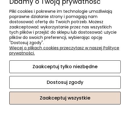
Dbamy o Twoją prywatność
Zostań Klientem hurtowym
Pliki cookies i pokrewne im technologie umożliwiają
poprawne działanie strony i pomagają nam
O firmie
dostosować ofertę do Twoich potrzeb. Możesz
zaakceptować wykorzystanie przez nas wszystkich
Informacje o firmie
tych plików i przejść do sklepu lub dostosować użycie
Kontakt
plików do swoich preferencji, wybierając opcję
"Dostosuj zgody".
dacter.pl
Więcej o plikach cookies przeczytasz w naszej Polityce
prywatności.
Zaakceptuj tylko niezbędne
Akcesoria meblowe DAC TER
| ul. Przepiórki 56, 02-410
Warszawa, woj. mazowieckie | E-mail:
sklep@dacter.pl
Tel.:
602677377
| NIP: 5220052421 REGON: 012076264
Dostosuj zgody
Zaakceptuj wszystkie
Sklep internetowy Shoper.pl
Facebook
Instagram
Pokaż pełną wersję strony