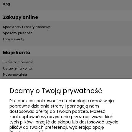
Blog
Zakupy online
Spedytorzy i koszty dostawy
Sposoby płatności
Łatwe zwroty
Moje konto
Twoje zamówienia
Ustawienia konta
Przechowalnia
Dla firm
Dbamy o Twoją prywatność
Zostań Klientem hurtowym
Pliki cookies i pokrewne im technologie umożliwiają
poprawne działanie strony i pomagają nam
O firmie
dostosować ofertę do Twoich potrzeb. Możesz
zaakceptować wykorzystanie przez nas wszystkich
Informacje o firmie
tych plików i przejść do sklepu lub dostosować użycie
Kontakt
plików do swoich preferencji, wybierając opcję