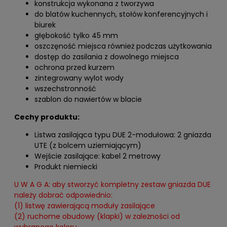
konstrukcja wykonana z tworzywa
do blatów kuchennych, stołów konferencyjnych i
biurek
głębokość tylko 45 mm
oszczęność miejsca również podczas użytkowania
dostęp do zasilania z dowolnego miejsca
ochrona przed kurzem
zintegrowany wylot wody
wszechstronność
szablon do nawiertów w blacie
Cechy produktu:
Listwa zasilająca typu DUE 2-modułowa: 2 gniazda
UTE (z bolcem uziemiającym)
Wejście zasilające: kabel 2 metrowy
Produkt niemiecki
U W A G A: aby stworzyć kompletny zestaw gniazda DUE
należy dobrać odpowiednio:
(1) listwę zawierającą moduły zasilające
(2) ruchome obudowy (klapki) w zależności od