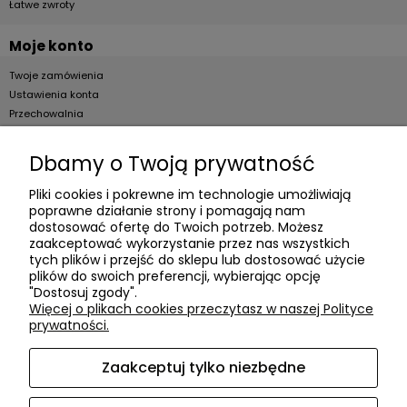
Łatwe zwroty
Moje konto
Twoje zamówienia
Ustawienia konta
Przechowalnia
Dla firm
Dbamy o Twoją prywatność
Zostań Klientem hurtowym
Pliki cookies i pokrewne im technologie umożliwiają
poprawne działanie strony i pomagają nam
O firmie
dostosować ofertę do Twoich potrzeb. Możesz
zaakceptować wykorzystanie przez nas wszystkich
Informacje o firmie
tych plików i przejść do sklepu lub dostosować użycie
plików do swoich preferencji, wybierając opcję
Kontakt
"Dostosuj zgody".
dacter.pl
Więcej o plikach cookies przeczytasz w naszej Polityce
prywatności.
Zaakceptuj tylko niezbędne
Akcesoria meblowe DAC TER
| ul. Przepiórki 56, 02-410
Warszawa, woj. mazowieckie | E-mail:
sklep@dacter.pl
Tel.:
602677377
| NIP: 5220052421 REGON: 012076264