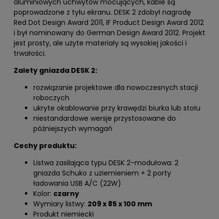
aluminiowych uchwytów mocujących, kable są
poprowadzone z tyłu ekranu. DESK 2 zdobył nagrodę
Red Dot Design Award 2011, IF Product Design Award 2012
i był nominowany do German Design Award 2012. Projekt
jest prosty, ale użyte materiały są wysokiej jakości i
trwałości.
Zalety gniazda DESK 2:
rozwiązanie projektowe dla nowoczesnych stacji
roboczych
ukryte okablowanie przy krawędzi biurka lub stołu
niestandardowe wersje przystosowane do
późniejszych wymagań
Cechy produktu:
Listwa zasilająca typu DESK 2-modułowa: 2
gniazda Schuko z uziemieniem + 2 porty
ładowania USB A/C (22W)
Kolor:
czarny
Wymiary listwy:
209 x 85 x 100 mm
Produkt niemiecki