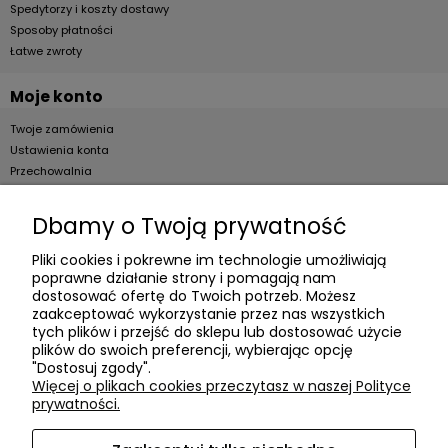
Spedytorzy i koszty dostawy
Sposoby płatności
Łatwe zwroty
Moje konto
Twoje zamówienia
Ustawienia konta
Przechowalnia
Dla firm
Dbamy o Twoją prywatność
Zostań Klientem hurtowym
Pliki cookies i pokrewne im technologie umożliwiają
poprawne działanie strony i pomagają nam
O firmie
dostosować ofertę do Twoich potrzeb. Możesz
zaakceptować wykorzystanie przez nas wszystkich
Informacje o firmie
tych plików i przejść do sklepu lub dostosować użycie
plików do swoich preferencji, wybierając opcję
Kontakt
"Dostosuj zgody".
dacter.pl
Więcej o plikach cookies przeczytasz w naszej Polityce
prywatności.