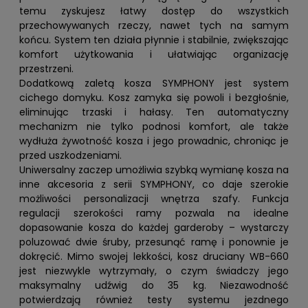
temu zyskujesz łatwy dostęp do wszystkich
przechowywanych rzeczy, nawet tych na samym
końcu. System ten działa płynnie i stabilnie, zwiększając
komfort użytkowania i ułatwiając organizację
przestrzeni.
Dodatkową zaletą kosza SYMPHONY jest system
cichego domyku. Kosz zamyka się powoli i bezgłośnie,
eliminując trzaski i hałasy. Ten automatyczny
mechanizm nie tylko podnosi komfort, ale także
wydłuża żywotność kosza i jego prowadnic, chroniąc je
przed uszkodzeniami.
Uniwersalny zaczep umożliwia szybką wymianę kosza na
inne akcesoria z serii SYMPHONY, co daje szerokie
możliwości personalizacji wnętrza szafy. Funkcja
regulacji szerokości ramy pozwala na idealne
dopasowanie kosza do każdej garderoby – wystarczy
poluzować dwie śruby, przesunąć ramę i ponownie je
dokręcić. Mimo swojej lekkości, kosz druciany WB-660
jest niezwykle wytrzymały, o czym świadczy jego
maksymalny udźwig do 35 kg. Niezawodność
potwierdzają również testy systemu jezdnego