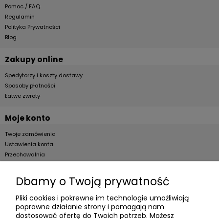
Pomoc / FAQ
Regulamin
Polityka Prywatności
Blog
Zakupy online
Spedytorzy i koszty dostawy
Sposoby płatności
Łatwe zwroty
Moje konto
Twoje zamówienia
Ustawienia konta
Przechowalnia
Dla firm
Dbamy o Twoją prywatność
Zostań Klientem hurtowym
Pliki cookies i pokrewne im technologie umożliwiają
poprawne działanie strony i pomagają nam
O firmie
dostosować ofertę do Twoich potrzeb. Możesz