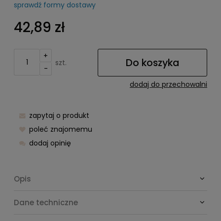
sprawdź formy dostawy
Cena nie zawiera ewentualnych kosztów płatności
42,89 zł
+
Do koszyka
szt.
-
dodaj do przechowalni
zapytaj o produkt
poleć znajomemu
dodaj opinię
Opis
Dane techniczne