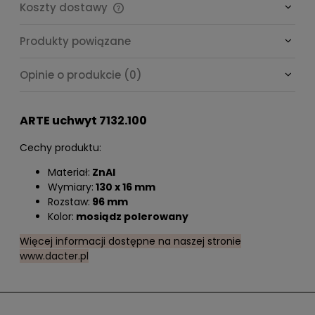
Koszty dostawy
Cena nie zawiera ewentualnych kosztów płatności
Produkty powiązane
Opinie o produkcie (0)
ARTE uchwyt 7132.100
Cechy produktu:
Materiał:
ZnAl
Wymiary:
130 x 16 mm
Rozstaw:
96 mm
Kolor:
mosiądz polerowany
Więcej informacji dostępne na naszej stronie
www.dacter.pl