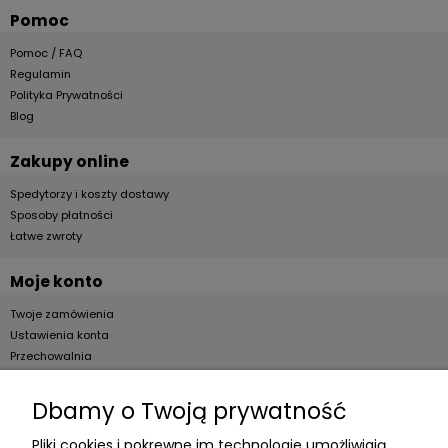
Pomoc
Pomoc / FAQ
Regulamin
Polityka Prywatności
Blog
Zakupy online
Spedytorzy i koszty dostawy
Sposoby płatności
Łatwe zwroty
Moje konto
Twoje zamówienia
Ustawienia konta
Przechowalnia
Dla firm
Dbamy o Twoją prywatność
Zostań Klientem hurtowym
Pliki cookies i pokrewne im technologie umożliwiają