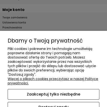
Moje konto
Twoje zamówienia
Ustawienia konta
Przechowalnia
Dla firm
Dbamy o Twoją prywatność
Zostań Klientem hurtowym
Pliki cookies i pokrewne im technologie umożliwiają
poprawne działanie strony i pomagają nam
O firmie
dostosować ofertę do Twoich potrzeb. Możesz
zaakceptować wykorzystanie przez nas wszystkich
Informacje o firmie
tych plików i przejść do sklepu lub dostosować użycie
Kontakt
plików do swoich preferencji, wybierając opcję
"Dostosuj zgody".
dacter.pl
Więcej o plikach cookies przeczytasz w naszej Polityce
prywatności.
Zaakceptuj tylko niezbędne
Akcesoria meblowe DAC TER
| ul. Przepiórki 56, 02-410
Warszawa, woj. mazowieckie | E-mail:
sklep@dacter.pl
Tel.:
602677377
| NIP: 5220052421 REGON: 012076264