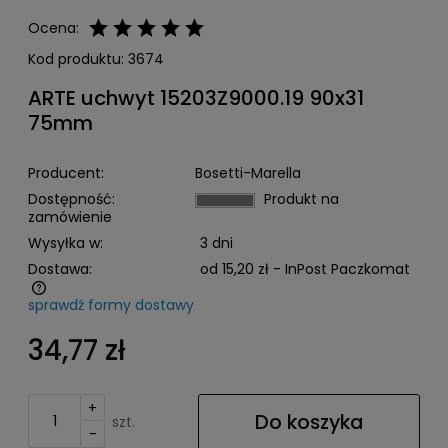
Ocena:
Kod produktu:
3674
ARTE uchwyt 15203Z9000.19 90x31
75mm
Producent:
Bosetti-Marella
Dostępność:
Produkt na
zamówienie
Wysyłka w:
3 dni
Dostawa:
od 15,20 zł
- InPost Paczkomat
sprawdź formy dostawy
Cena nie zawiera ewentualnych kosztów płatności
34,77 zł
+
Do koszyka
szt.
-