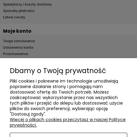
Spedytorzy i koszty dostawy
Sposoby płatności
Łatwe zwroty
Moje konto
Twoje zamówienia
Ustawienia konta
Przechowalnia
Dla firm
Dbamy o Twoją prywatność
Zostań Klientem hurtowym
Pliki cookies i pokrewne im technologie umożliwiają
poprawne działanie strony i pomagają nam
O firmie
dostosować ofertę do Twoich potrzeb. Możesz
zaakceptować wykorzystanie przez nas wszystkich
Informacje o firmie
tych plików i przejść do sklepu lub dostosować użycie
plików do swoich preferencji, wybierając opcję
Kontakt
"Dostosuj zgody".
dacter.pl
Więcej o plikach cookies przeczytasz w naszej Polityce
prywatności.