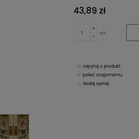
Cena nie z
43,89 zł
kosztów pła
+
szt.
-
zapytaj o produkt
poleć znajomemu
dodaj opinię