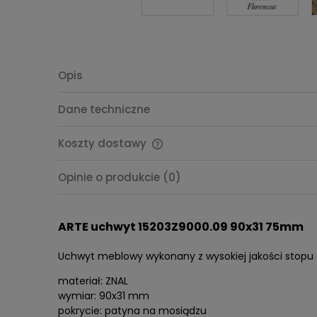
Opis
Dane techniczne
Koszty dostawy
Cena nie zawiera ewentualnych
Opinie o produkcie (0)
kosztów płatności
ARTE uchwyt 15203Z9000.09 90x31 75mm
Uchwyt meblowy wykonany z wysokiej jakości stopu 
materiał: ZNAL
wymiar: 90x31 mm
pokrycie: patyna na mosiądzu