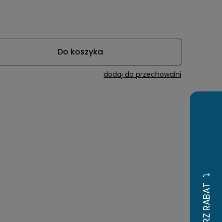
awiera ewentualnych
tności
Do koszyka
dodaj do przechowalni