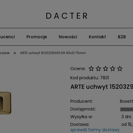
D A C T E R
ucenci
Promocje
Nowości
Kontakt
B2B
»
czane
ARTE uchwyt 15203Z9000.09 90x31 75mm
Ocena:
Kod produktu:
7831
ARTE uchwyt 15203Z
Producent:
Bosett
Dostępność:
Wysyłka w:
3 dni
Dostawa:
od 15,
sprawdź formy dostawy