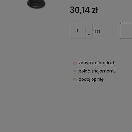
Cena nie z
30,14 zł
kosztów pła
+
szt.
-
zapytaj o produkt
poleć znajomemu
dodaj opinię