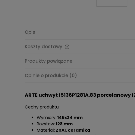
Opis
Koszty dostawy
Cena nie zawiera ewentualnych
Produkty powiązane
kosztów płatności
Opinie o produkcie (0)
ARTE uchwyt 15136P1281A.83 porcelanowy
Cechy produktu:
Wymiary:
146x24 mm
Rozstaw:
128 mm
Materiał:
ZnAl, ceramika