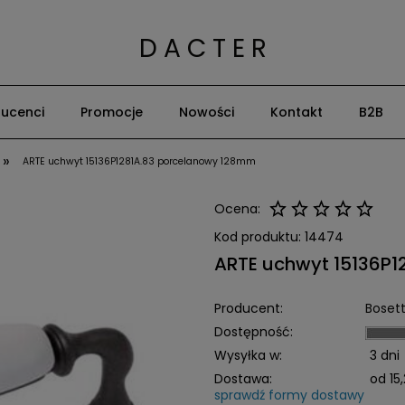
D A C T E R
ucenci
Promocje
Nowości
Kontakt
B2B
»
ARTE uchwyt 15136P1281A.83 porcelanowy 128mm
Ocena:
Kod produktu:
14474
ARTE uchwyt 15136P
Producent:
Bosett
Dostępność:
Wysyłka w:
3 dni
Dostawa:
od 15,
sprawdź formy dostawy