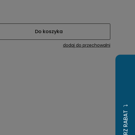
awiera ewentualnych
tności
Do koszyka
dodaj do przechowalni