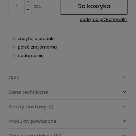
+
Do koszyka
szt.
-
dodaj do przechowalni
zapytaj o produkt
poleć znajomemu
dodaj opinię
Opis
Dane techniczne
Koszty dostawy
Cena nie zawiera ewentualnych kosztów płatności
Produkty powiązane
Opinie o produkcie (0)