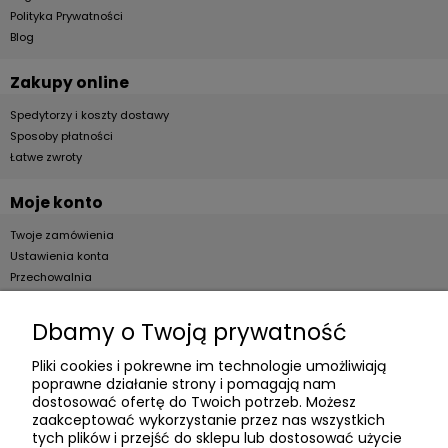
Polityka Prywatności
Blog
Zakupy online
Spedytorzy i koszty dostawy
Sposoby płatności
Łatwe zwroty
Moje konto
Twoje zamówienia
Ustawienia konta
Przechowalnia
Dla firm
Dbamy o Twoją prywatność
Zostań Klientem hurtowym
Pliki cookies i pokrewne im technologie umożliwiają
poprawne działanie strony i pomagają nam
O firmie
dostosować ofertę do Twoich potrzeb. Możesz
zaakceptować wykorzystanie przez nas wszystkich
Informacje o firmie
tych plików i przejść do sklepu lub dostosować użycie