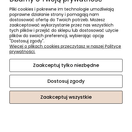
Pliki cookies i pokrewne im technologie umożliwiają
poprawne działanie strony i pomagają nam
dostosować ofertę do Twoich potrzeb. Możesz
zaakceptować wykorzystanie przez nas wszystkich
tych plików i przejść do sklepu lub dostosować użycie
plików do swoich preferencji, wybierając opcję
"Dostosuj zgody".
Więcej o plikach cookies przeczytasz w naszej Polityce
prywatności.
GAMET Uchwyt cieniow.(UN 4404) nowy Cr. L-64
Zaakceptuj tylko niezbędne
1,98 zł
Dostosuj zgody
Cena regularna:
3,03 zł
Zaakceptuj wszystkie
PROMOCJA