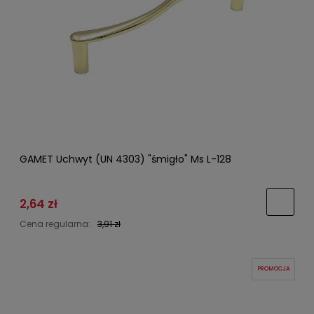
GAMET Uchwyt (UN 4303) "śmigło" Ms L-128
2,64 zł
Cena regularna:
3,91 zł
PROMOCJA