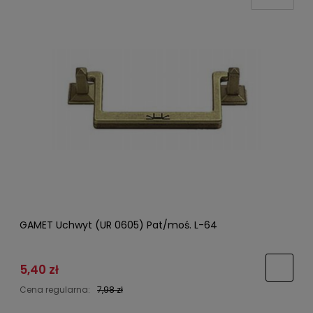
GAMET Uchwyt (UR 0605) Pat/moś. L-64
5,40 zł
Cena regularna:
7,98 zł