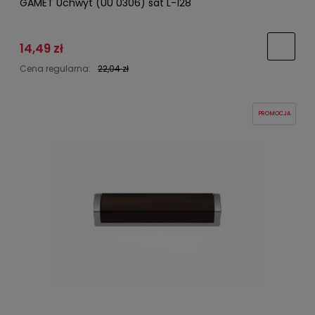
GAMET Uchwyt (UU 0306) sat L-128
14,49 zł
Cena regularna:
22,04 zł
PROMOCJA