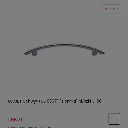
PROMOCJA
GAMET Uchwyt (US 0507) "słomka" Ni/szlif L-96
1,98 zł
Cena regularna:
2,93 zł