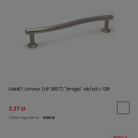
GAMET Uchwyt (UP 3807) "śmigło" nik/szli L-128
3,37 zł
Cena regularna:
4,98 zł
PROMOCJA