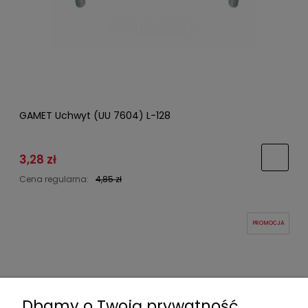
GAMET Uchwyt (UU 7604) L-128
3,28 zł
Cena regularna:
4,85 zł
PROMOCJA
Dbamy o Twoją prywatność