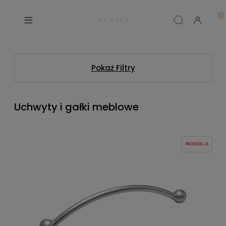
D A C T E R
Pokaż Filtry
Uchwyty i gałki meblowe
PROMOCJA