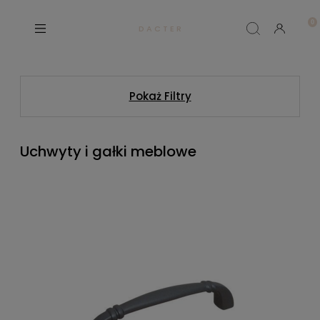
D A C T E R
Pokaż Filtry
Uchwyty i gałki meblowe