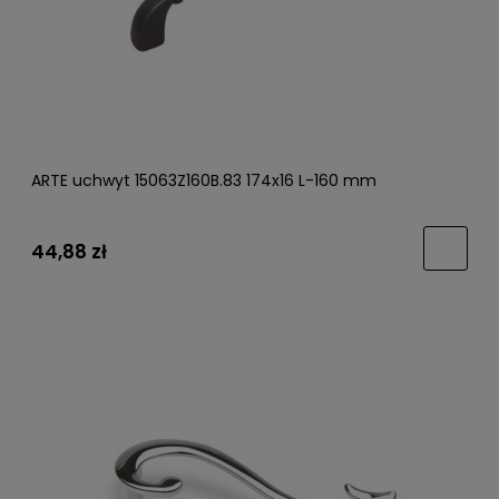
ARTE uchwyt 15063Z160B.83 174x16 L-160 mm
44,88 zł