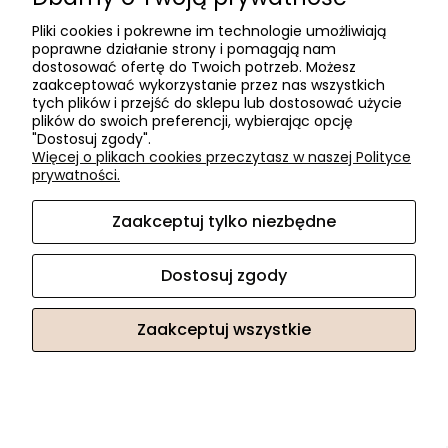
Pliki cookies i pokrewne im technologie umożliwiają
poprawne działanie strony i pomagają nam
dostosować ofertę do Twoich potrzeb. Możesz
zaakceptować wykorzystanie przez nas wszystkich
tych plików i przejść do sklepu lub dostosować użycie
plików do swoich preferencji, wybierając opcję
"Dostosuj zgody".
Więcej o plikach cookies przeczytasz w naszej Polityce
prywatności.
Zaakceptuj tylko niezbędne
Dostosuj zgody
Zaakceptuj wszystkie
ARTE uchwyt 15114z0960.N2 140x18 96mm