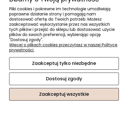
Pliki cookies i pokrewne im technologie umożliwiają
poprawne działanie strony i pomagają nam
dostosować ofertę do Twoich potrzeb. Możesz
zaakceptować wykorzystanie przez nas wszystkich
tych plików i przejść do sklepu lub dostosować użycie
plików do swoich preferencji, wybierając opcję
"Dostosuj zgody".
Więcej o plikach cookies przeczytasz w naszej Polityce
Uchwyt (UK 216.653) kastet Sat. L-128
prywatności.
8,04 zł
Zaakceptuj tylko niezbędne
Cena regularna:
11,89 zł
Dostosuj zgody
«
1
...
50
51
52
53
54
...
109
Zaakceptuj wszystkie
»