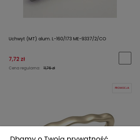
Uchwyt (MT) alum. L-160/173 ME-9337/2/CO
7,72 zł
Cena regularna:
11,76 zł
PROMOCJA
Dbamy o Twoją prywatność