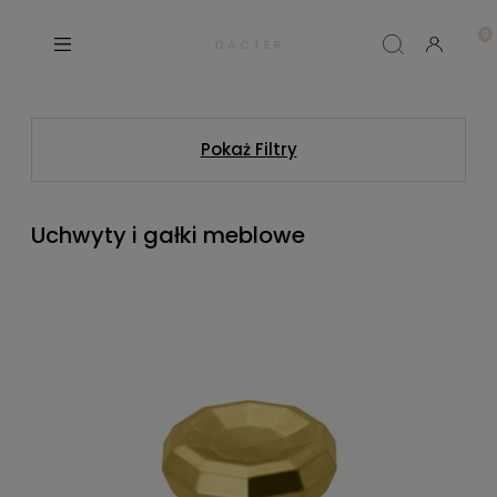
D A C T E R
Pokaż Filtry
Uchwyty i gałki meblowe