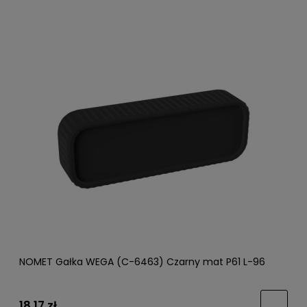
NOMET Gałka WEGA (C-6463) Czarny mat P61 L-96
18,17 zł