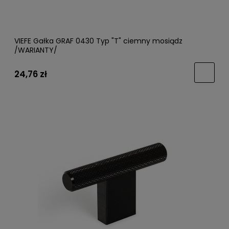
VIEFE Gałka GRAF 0430 Typ "T" ciemny mosiądz
/WARIANTY/
24,76 zł