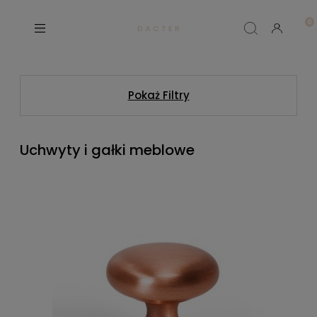
D A C T E R
Pokaż Filtry
Uchwyty i gałki meblowe