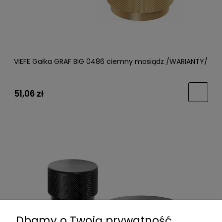
VIEFE Gałka GRAF BIG 0486 ciemny mosiądz /WARIANTY/
51,06 zł
Dbamy o Twoją prywatność