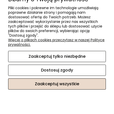
Pliki cookies i pokrewne im technologie umożliwiają
poprawne działanie strony i pomagają nam
dostosować ofertę do Twoich potrzeb. Możesz
zaakceptować wykorzystanie przez nas wszystkich
tych plików i przejść do sklepu lub dostosować użycie
plików do swoich preferencji, wybierając opcję
"Dostosuj zgody".
VIEFE Gałka GRAF BIG 0486 czarny /WARIANTY/
Więcej o plikach cookies przeczytasz w naszej Polityce
prywatności.
51,06 zł
Zaakceptuj tylko niezbędne
Dostosuj zgody
«
1
2
3
4
5
6
...
109
»
Zaakceptuj wszystkie
Pomoc
Pomoc / FAQ
Regulamin