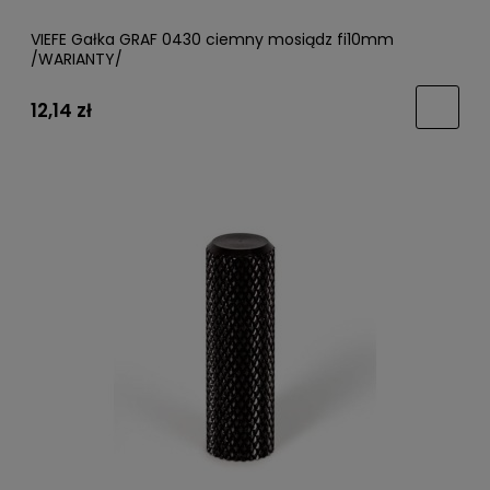
VIEFE Gałka GRAF 0430 ciemny mosiądz fi10mm
/WARIANTY/
12,14 zł