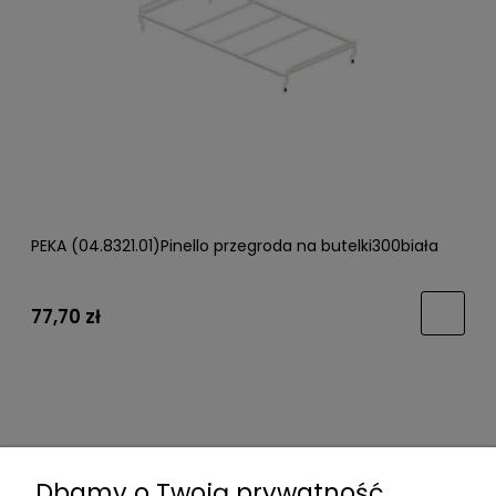
PEKA (04.8321.01)Pinello przegroda na butelki300biała
77,70 zł
Dbamy o Twoją prywatność