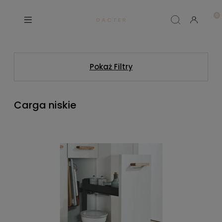
D A C T E R
Pokaż Filtry
Carga niskie