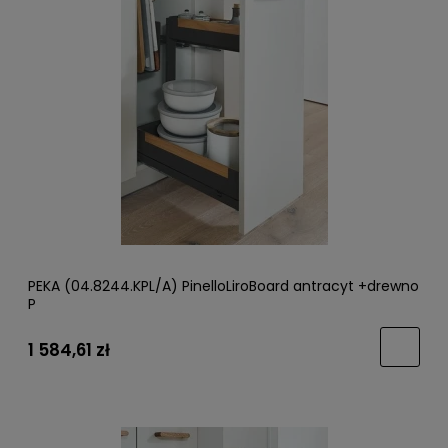
PEKA (04.8244.KPL/A) PinelloLiroBoard antracyt +drewno
P
1 584,61 zł