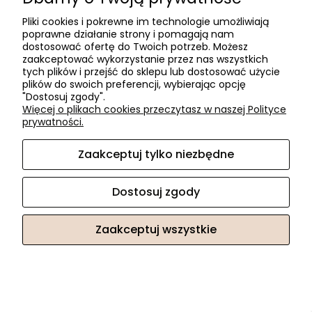
Pliki cookies i pokrewne im technologie umożliwiają
poprawne działanie strony i pomagają nam
dostosować ofertę do Twoich potrzeb. Możesz
zaakceptować wykorzystanie przez nas wszystkich
tych plików i przejść do sklepu lub dostosować użycie
plików do swoich preferencji, wybierając opcję
"Dostosuj zgody".
Więcej o plikach cookies przeczytasz w naszej Polityce
prywatności.
Zaakceptuj tylko niezbędne
PEKA (04.8321.12)Pinello przegroda na butelki300szara
Dostosuj zgody
77,70 zł
Zaakceptuj wszystkie