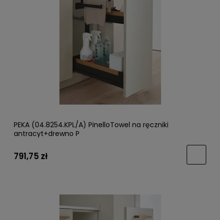
PEKA (04.8254.KPL/A) PinelloTowel na ręczniki
antracyt+drewno P
791,75 zł