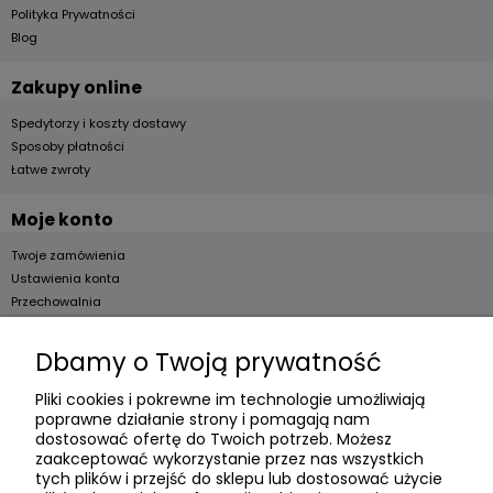
Polityka Prywatności
Blog
Zakupy online
Spedytorzy i koszty dostawy
Sposoby płatności
Łatwe zwroty
Moje konto
Twoje zamówienia
Ustawienia konta
Przechowalnia
Dla firm
Dbamy o Twoją prywatność
Zostań Klientem hurtowym
Pliki cookies i pokrewne im technologie umożliwiają
poprawne działanie strony i pomagają nam
O firmie
dostosować ofertę do Twoich potrzeb. Możesz
zaakceptować wykorzystanie przez nas wszystkich
Informacje o firmie
tych plików i przejść do sklepu lub dostosować użycie