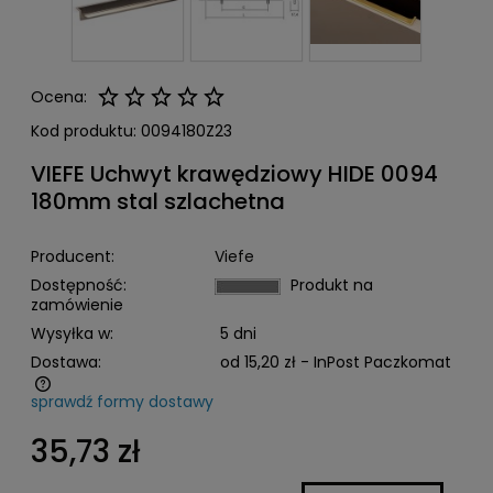
Ocena:
Kod produktu:
0094180Z23
VIEFE Uchwyt krawędziowy HIDE 0094
180mm stal szlachetna
Producent:
Viefe
Dostępność:
Produkt na
zamówienie
Wysyłka w:
5 dni
Dostawa:
od 15,20 zł
- InPost Paczkomat
sprawdź formy dostawy
Cena nie zawiera ewentualnych kosztów płatności
35,73 zł