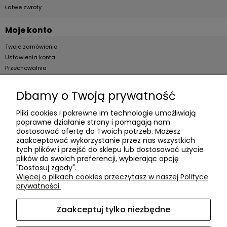
Łatwe zwroty
Moje konto
Twoje zamówienia
Ustawienia konta
Przechowalnia
Dla firm
Dbamy o Twoją prywatność
Zostań Klientem hurtowym
Pliki cookies i pokrewne im technologie umożliwiają
poprawne działanie strony i pomagają nam
O firmie
dostosować ofertę do Twoich potrzeb. Możesz
zaakceptować wykorzystanie przez nas wszystkich
Informacje o firmie
tych plików i przejść do sklepu lub dostosować użycie
Kontakt
plików do swoich preferencji, wybierając opcję
"Dostosuj zgody".
dacter.pl
Więcej o plikach cookies przeczytasz w naszej Polityce
prywatności.
Zaakceptuj tylko niezbędne
Akcesoria meblowe DAC TER
| ul. Przepiórki 56, 02-410
Warszawa, woj. mazowieckie | E-mail:
sklep@dacter.pl
Tel.: