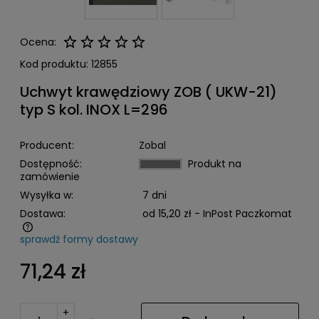
Ocena:
Kod produktu:
12855
Uchwyt krawędziowy ZOB ( UKW-21)
typ S kol. INOX L=296
Producent:
Zobal
Dostępność:
Produkt na
zamówienie
Wysyłka w:
7 dni
Dostawa:
od 15,20 zł
- InPost Paczkomat
sprawdź formy dostawy
Cena nie zawiera ewentualnych kosztów płatności
71,24 zł
+