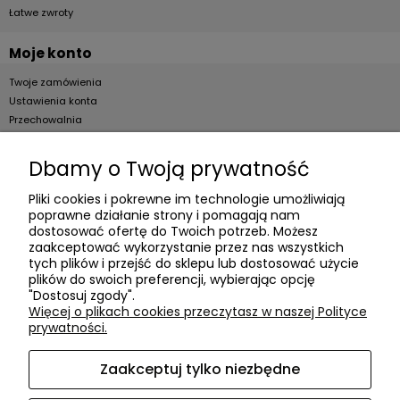
Łatwe zwroty
Moje konto
Twoje zamówienia
Ustawienia konta
Przechowalnia
Dla firm
Dbamy o Twoją prywatność
Zostań Klientem hurtowym
Pliki cookies i pokrewne im technologie umożliwiają
poprawne działanie strony i pomagają nam
O firmie
dostosować ofertę do Twoich potrzeb. Możesz
zaakceptować wykorzystanie przez nas wszystkich
Informacje o firmie
tych plików i przejść do sklepu lub dostosować użycie
Kontakt
plików do swoich preferencji, wybierając opcję
"Dostosuj zgody".
dacter.pl
Więcej o plikach cookies przeczytasz w naszej Polityce
prywatności.
Zaakceptuj tylko niezbędne
Akcesoria meblowe DAC TER
| ul. Przepiórki 56, 02-410
Warszawa, woj. mazowieckie | E-mail:
sklep@dacter.pl
Tel.: