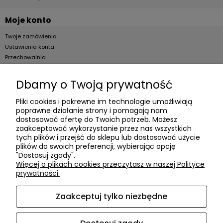
Moje konto
Twoje zamówienia
Ustawienia konta
Przechowalnia
Dla firm
Dbamy o Twoją prywatność
Zostań Klientem hurtowym
Pliki cookies i pokrewne im technologie umożliwiają
poprawne działanie strony i pomagają nam
O firmie
dostosować ofertę do Twoich potrzeb. Możesz
zaakceptować wykorzystanie przez nas wszystkich
Informacje o firmie
tych plików i przejść do sklepu lub dostosować użycie
Kontakt
plików do swoich preferencji, wybierając opcję
"Dostosuj zgody".
dacter.pl
Więcej o plikach cookies przeczytasz w naszej Polityce
prywatności.
Zaakceptuj tylko niezbędne
Akcesoria meblowe DAC TER
| ul. Przepiórki 56, 02-410
Warszawa, woj. mazowieckie | E-mail:
sklep@dacter.pl
Tel.:
602677377
| NIP: 5220052421 REGON: 012076264