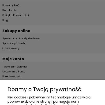
Pomoc / FAQ
Regulamin
Polityka Prywatności
Blog
Zakupy online
Spedytorzy i koszty dostawy
Sposoby płatności
Łatwe zwroty
Moje konto
Twoje zamówienia
Ustawienia konta
Przechowalnia
Dla firm
Dbamy o Twoją prywatność
Zostań Klientem hurtowym
Pliki cookies i pokrewne im technologie umożliwiają
poprawne działanie strony i pomagają nam