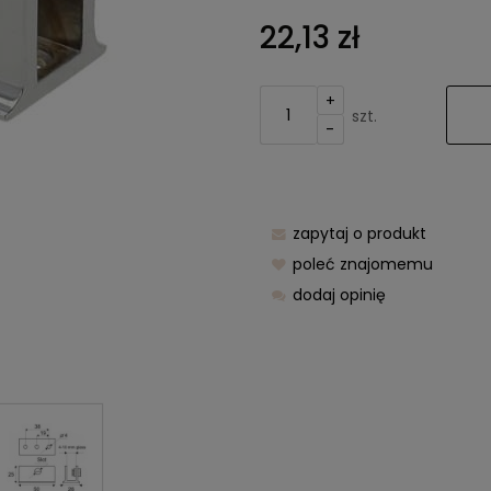
Cena nie z
22,13 zł
kosztów pła
+
szt.
-
zapytaj o produkt
poleć znajomemu
dodaj opinię