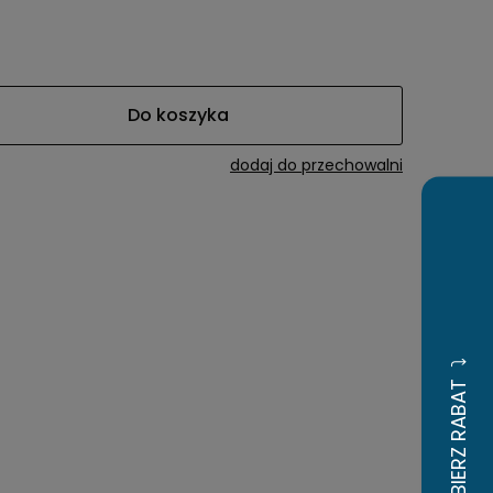
awiera ewentualnych
tności
Do koszyka
dodaj do przechowalni