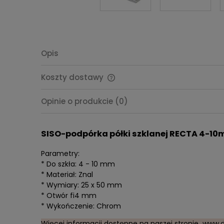
Opis
Koszty dostawy
Cena nie zawiera ewentualnych
Opinie o produkcie (0)
kosztów płatności
SISO-podpórka półki szklanej RECTA 4-1
Parametry:
* Do szkła: 4 - 10 mm
* Materiał: Znal
* Wymiary: 25 x 50 mm
* Otwór fi4 mm
* Wykończenie: Chrom
Więcej informacji dostępne na naszej stronie
www.d