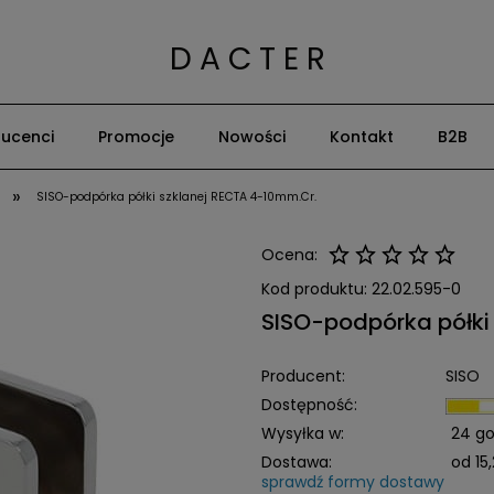
D A C T E R
ucenci
Promocje
Nowości
Kontakt
B2B
»
SISO-podpórka półki szklanej RECTA 4-10mm.Cr.
Ocena:
Kod produktu:
22.02.595-0
SISO-podpórka półki
Producent:
SISO
Dostępność:
Wysyłka w:
24 go
Dostawa:
od 15,
sprawdź formy dostawy