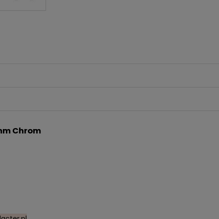
0mm Chrom
acter.pl