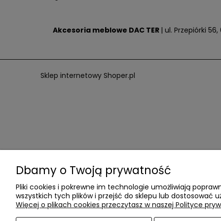
Akcesoria meblowe DAC TER
| ul. Przepiórki 5
Sklep internetowy Shoper.pl
Dbamy o Twoją prywatność
Pliki cookies i pokrewne im technologie umożliwiają popr
wszystkich tych plików i przejść do sklepu lub dostosować u
Więcej o plikach cookies przeczytasz w naszej Polityce pryw