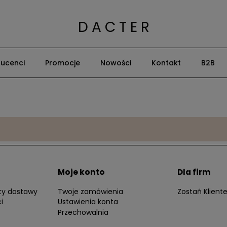
D A C T E R
ucenci
Promocje
Nowości
Kontakt
B2B
Moje konto
Dla firm
zty dostawy
Twoje zamówienia
Zostań Klien
i
Ustawienia konta
Przechowalnia