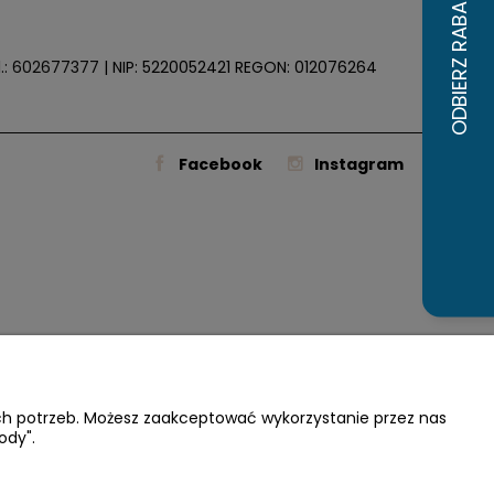
.:
602677377
| NIP: 5220052421 REGON: 012076264
Facebook
Instagram
ich potrzeb. Możesz zaakceptować wykorzystanie przez nas
ody".