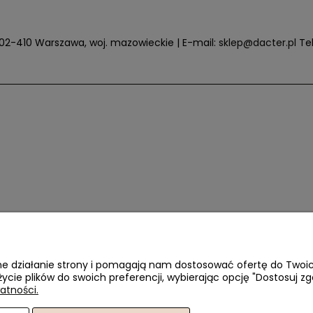
6, 02-410 Warszawa, woj. mazowieckie | E-mail:
sklep@dacter.pl
Tel
awne działanie strony i pomagają nam dostosować ofertę do Two
życie plików do swoich preferencji, wybierając opcję "Dostosuj zg
atności.