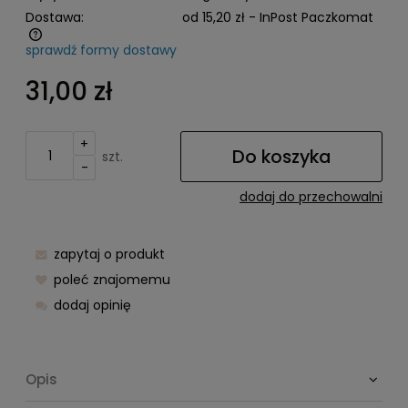
Dostawa:
od 15,20 zł
- InPost Paczkomat
sprawdź formy dostawy
Cena nie zawiera ewentualnych kosztów płatności
31,00 zł
+
Do koszyka
szt.
-
dodaj do przechowalni
zapytaj o produkt
poleć znajomemu
dodaj opinię
Opis