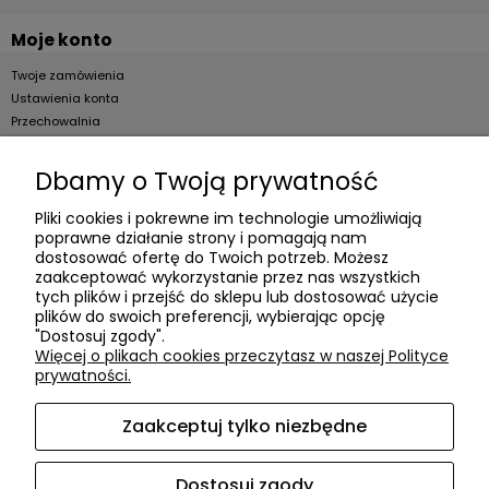
Moje konto
Twoje zamówienia
Ustawienia konta
Przechowalnia
Dla firm
Dbamy o Twoją prywatność
Zostań Klientem hurtowym
Pliki cookies i pokrewne im technologie umożliwiają
poprawne działanie strony i pomagają nam
O firmie
dostosować ofertę do Twoich potrzeb. Możesz
zaakceptować wykorzystanie przez nas wszystkich
Informacje o firmie
tych plików i przejść do sklepu lub dostosować użycie
Kontakt
plików do swoich preferencji, wybierając opcję
"Dostosuj zgody".
dacter.pl
Więcej o plikach cookies przeczytasz w naszej Polityce
prywatności.
Zaakceptuj tylko niezbędne
Akcesoria meblowe DAC TER
| ul. Przepiórki 56, 02-410
Warszawa, woj. mazowieckie | E-mail:
sklep@dacter.pl
Tel.:
602677377
| NIP: 5220052421 REGON: 012076264
Dostosuj zgody