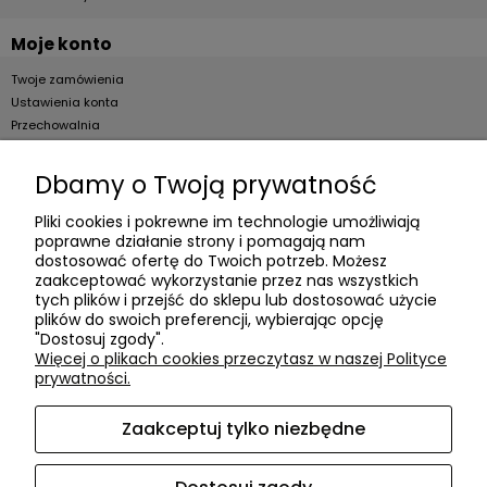
Moje konto
Twoje zamówienia
Ustawienia konta
Przechowalnia
Dla firm
Dbamy o Twoją prywatność
Zostań Klientem hurtowym
Pliki cookies i pokrewne im technologie umożliwiają
poprawne działanie strony i pomagają nam
O firmie
dostosować ofertę do Twoich potrzeb. Możesz
zaakceptować wykorzystanie przez nas wszystkich
Informacje o firmie
tych plików i przejść do sklepu lub dostosować użycie
Kontakt
plików do swoich preferencji, wybierając opcję
"Dostosuj zgody".
dacter.pl
Więcej o plikach cookies przeczytasz w naszej Polityce
prywatności.
Zaakceptuj tylko niezbędne
Akcesoria meblowe DAC TER
| ul. Przepiórki 56, 02-410
Warszawa, woj. mazowieckie | E-mail:
sklep@dacter.pl
Tel.:
602677377
| NIP: 5220052421 REGON: 012076264