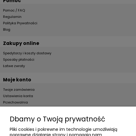
Pomoc
Pomoc / FAQ
Regulamin
Polityka Prywatności
Blog
Zakupy online
Spedytorzy i koszty dostawy
Sposoby płatności
Łatwe zwroty
Moje konto
Twoje zamówienia
Ustawienia konta
Przechowalnia
Dla firm
Dbamy o Twoją prywatność
Zostań Klientem hurtowym
Pliki cookies i pokrewne im technologie umożliwiają
poprawne działanie strony i pomagają nam