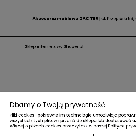
Akcesoria meblowe DAC TER
| ul. Przepiórki 5
Sklep internetowy Shoper.pl
Dbamy o Twoją prywatność
Pliki cookies i pokrewne im technologie umożliwiają popr
wszystkich tych plików i przejść do sklepu lub dostosować u
Więcej o plikach cookies przeczytasz w naszej Polityce pryw