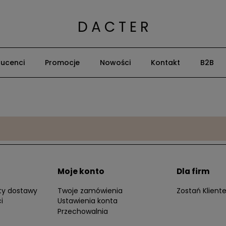
D A C T E R
ucenci
Promocje
Nowości
Kontakt
B2B
Moje konto
Dla firm
zty dostawy
Twoje zamówienia
Zostań Klien
i
Ustawienia konta
Przechowalnia