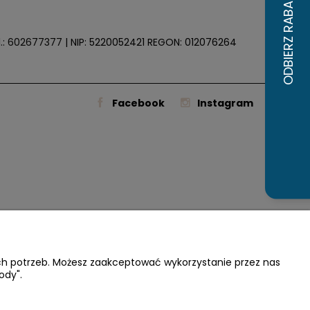
.:
602677377
| NIP: 5220052421 REGON: 012076264
Facebook
Instagram
ich potrzeb. Możesz zaakceptować wykorzystanie przez nas
ody".