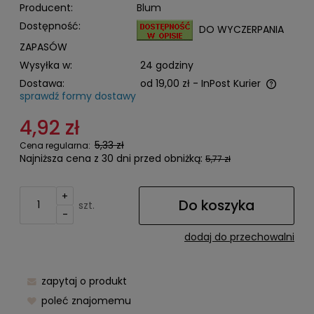
Producent:
Blum
Dostępność:
DO WYCZERPANIA
ZAPASÓW
Wysyłka w:
24 godziny
Dostawa:
od 19,00 zł
- InPost Kurier
sprawdź formy dostawy
Cena nie zawiera ewentualnych kosztów płatności
4,92 zł
5,33 zł
Cena regularna:
Najniższa cena z 30 dni przed obniżką:
5,77 zł
+
Do koszyka
szt.
-
dodaj do przechowalni
zapytaj o produkt
poleć znajomemu