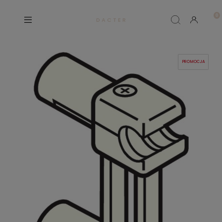
D A C T E R
PROMOCJA