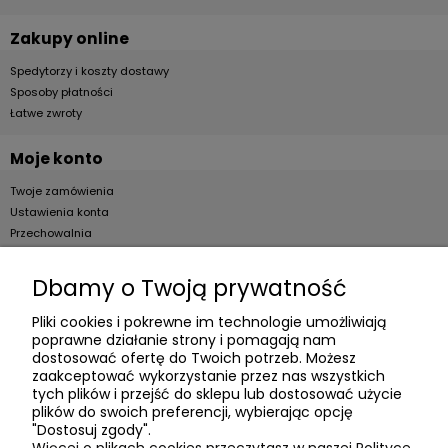
Zakupy online
Spedytorzy i koszty dostawy
Sposoby płatności
Łatwe zwroty
Moje konto
Twoje zamówienia
Ustawienia konta
Przechowalnia
Dla firm
Dbamy o Twoją prywatność
Zostań Klientem hurtowym
Pliki cookies i pokrewne im technologie umożliwiają
poprawne działanie strony i pomagają nam
O firmie
dostosować ofertę do Twoich potrzeb. Możesz
zaakceptować wykorzystanie przez nas wszystkich
Informacje o firmie
tych plików i przejść do sklepu lub dostosować użycie
Kontakt
plików do swoich preferencji, wybierając opcję
"Dostosuj zgody".
dacter.pl