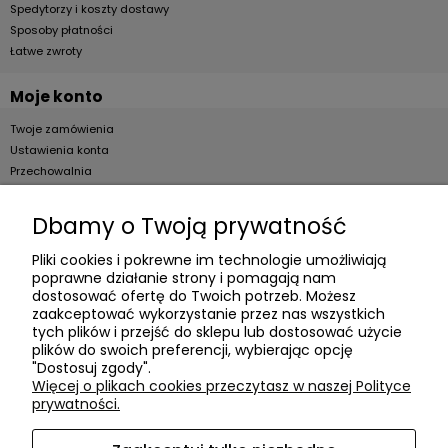
Spedytorzy i koszty dostawy
Sposoby płatności
Łatwe zwroty
Moje konto
Twoje zamówienia
Ustawienia konta
Przechowalnia
Dla firm
Dbamy o Twoją prywatność
Zostań Klientem hurtowym
Pliki cookies i pokrewne im technologie umożliwiają
poprawne działanie strony i pomagają nam
O firmie
dostosować ofertę do Twoich potrzeb. Możesz
zaakceptować wykorzystanie przez nas wszystkich
Informacje o firmie
tych plików i przejść do sklepu lub dostosować użycie
plików do swoich preferencji, wybierając opcję
Kontakt
"Dostosuj zgody".
dacter.pl
Więcej o plikach cookies przeczytasz w naszej Polityce
prywatności.