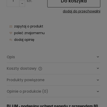
Do koszyka
szt.
-
dodaj do przechowalni
zapytaj o produkt
poleć znajomemu
dodaj opinię
Opis
Koszty dostawy
Cena nie zawiera ewentualnych kosztów płatności
Produkty powiązane
Opinie o produkcie (0)
BLUM - podwujny uchwyt napędu z przewodem 80