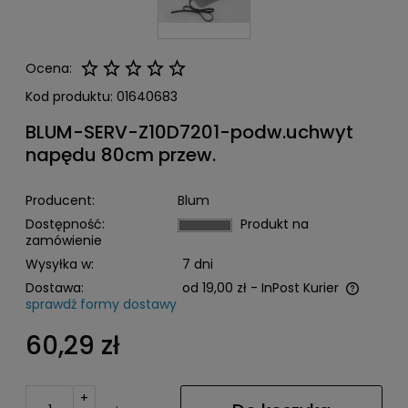
Ocena:
Kod produktu:
01640683
BLUM-SERV-Z10D7201-podw.uchwyt
napędu 80cm przew.
Producent:
Blum
Dostępność:
Produkt na
zamówienie
Wysyłka w:
7 dni
Dostawa:
od 19,00 zł
- InPost Kurier
sprawdź formy dostawy
Cena nie zawiera ewentualnych kosztów płatności
60,29 zł
+